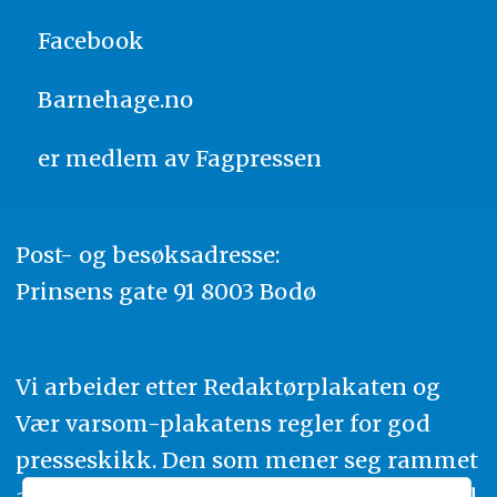
Facebook
Barnehage.no
er medlem av
Fagpressen
Post- og besøksadresse:
Prinsens gate 91 8003 Bodø
Vi arbeider etter Redaktørplakaten og
Vær varsom-plakatens regler for god
presseskikk. Den som mener seg rammet
av urettmessig publisering, oppfordres til