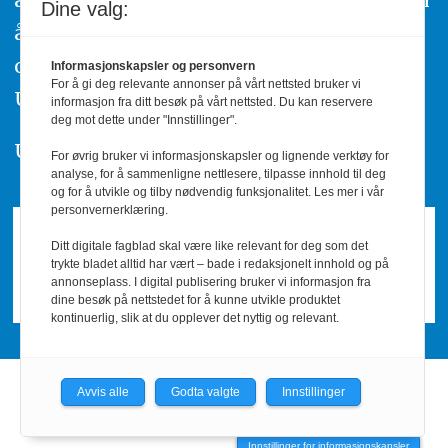
Dine valg:
å ta kontakt med redaksjonen. Du kan
også klage inn saker til Pressens Faglige
Informasjonskapsler og personvern
For å gi deg relevante annonser på vårt nettsted bruker vi
Utvalg,
www.pfu.no
.
informasjon fra ditt besøk på vårt nettsted. Du kan reservere
deg mot dette under "Innstillinger".
Utgiver: PBL
For øvrig bruker vi informasjonskapsler og lignende verktøy for
analyse, for å sammenligne nettlesere, tilpasse innhold til deg
og for å utvikle og tilby nødvendig funksjonalitet. Les mer i vår
personvernerklæring.
Ditt digitale fagblad skal være like relevant for deg som det
trykte bladet alltid har vært – bade i redaksjonelt innhold og på
annonseplass. I digital publisering bruker vi informasjon fra
dine besøk på nettstedet for å kunne utvikle produktet
kontinuerlig, slik at du opplever det nyttig og relevant.
Avvis alle
Godta valgte
Innstillinger
Powered by Labrador CMS
Innstillinger for informasjonskapsler