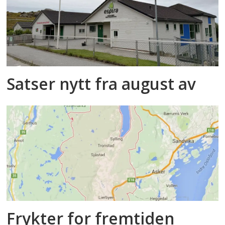
Satser nytt fra august av
Frykter for fremtiden