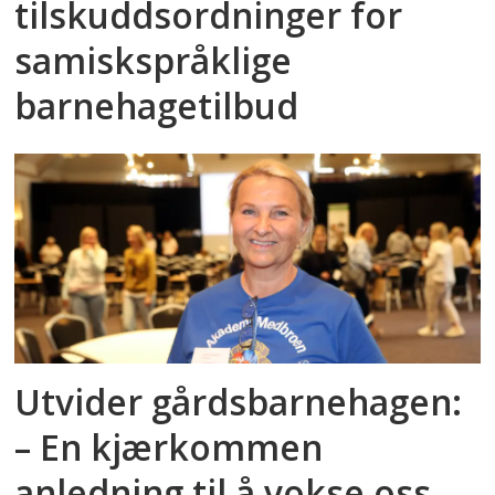
tilskuddsordninger for
samiskspråklige
barnehagetilbud
Utvider gårdsbarnehagen:
– En kjærkommen
anledning til å vokse oss