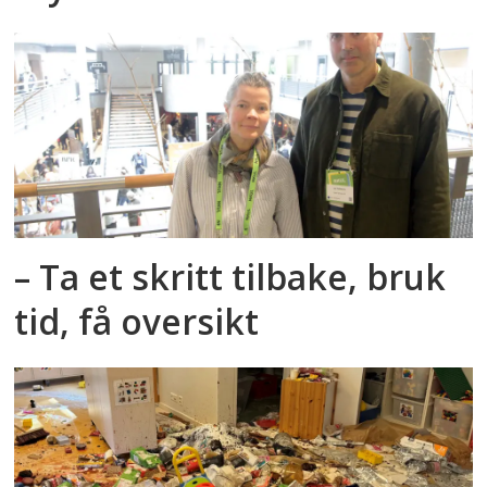
– Ta et skritt tilbake, bruk
tid, få oversikt