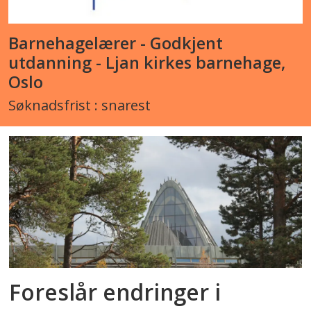
Barnehagelærer - Godkjent
utdanning - Ljan kirkes barnehage,
Oslo
Søknadsfrist : snarest
Foreslår endringer i