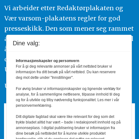
Vi arbeider etter Redaktørplakaten og
Vær varsom-plakatens regler for god
presseskikk. Den som mener seg rammet
av urettmessig publisering, oppfordres til
Dine valg:
å ta kontakt med redaksjonen. Du kan
også klage inn saker til Pressens Faglige
Informasjonskapsler og personvern
For å gi deg relevante annonser på vårt nettsted bruker vi
Utvalg,
www.pfu.no
.
informasjon fra ditt besøk på vårt nettsted. Du kan reservere
deg mot dette under "Innstillinger".
Utgiver: PBL
For øvrig bruker vi informasjonskapsler og lignende verktøy for
analyse, for å sammenligne nettlesere, tilpasse innhold til deg
og for å utvikle og tilby nødvendig funksjonalitet. Les mer i vår
personvernerklæring.
Ditt digitale fagblad skal være like relevant for deg som det
trykte bladet alltid har vært – bade i redaksjonelt innhold og på
annonseplass. I digital publisering bruker vi informasjon fra
dine besøk på nettstedet for å kunne utvikle produktet