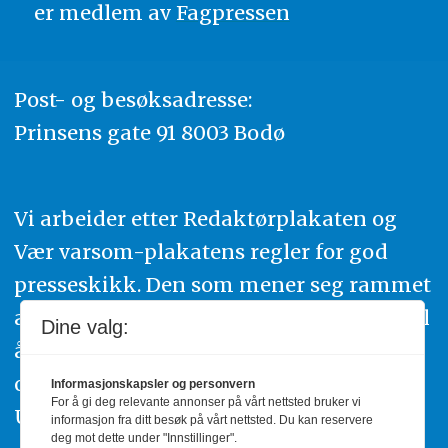
er medlem av
Fagpressen
Post- og besøksadresse:
Prinsens gate 91 8003 Bodø
Vi arbeider etter Redaktørplakaten og
Vær varsom-plakatens regler for god
presseskikk. Den som mener seg rammet
av urettmessig publisering, oppfordres til
Dine valg:
å ta kontakt med redaksjonen. Du kan
også klage inn saker til Pressens Faglige
Informasjonskapsler og personvern
For å gi deg relevante annonser på vårt nettsted bruker vi
Utvalg,
www.pfu.no
.
informasjon fra ditt besøk på vårt nettsted. Du kan reservere
deg mot dette under "Innstillinger".