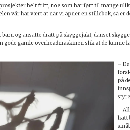
prosjekter helt fritt, noe som har ført til mange ul
en vår har vært at når vi åpner en stillebok, så er d
 barn og ansatte dratt på skyggejakt, danset skygge
en gode gamle overheadmaskinen slik at de kunne l
– De
forsk
på de
inns
styr
– Al
hatt 
småb