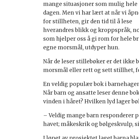
mange situasjoner som mulig hele
dagen. Men vi har lært at når vi åpn
for stillheten, gir den tid til å lese
hverandres blikk og kroppspråk, n
som hjelper oss å gi rom for hele b
egne morsmål, utdyper hun.
Når de leser stillebøker er det ikke
morsmål eller rett og sett stillhet, f
En veldig populær bok i barnehage
Når barn og ansatte leser denne bok
vinden i håret? Hvilken lyd lager b
– Veldig mange barn responderer på
havet; måkeskrik og bølgeskvulp, si
I løpet av prosjektet laget barna b