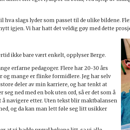
l hva slags lyder som passet til de ulike bildene. F
ytt igjen. Vi har hatt det veldig gøy med dette prosje
ertid ikke bare vært enkelt, opplyser Berge.
nge erfarne pedagoger. Flere har 20-30 års
er og mange er flinke formidlere. Jeg har selv
store deler av min karriere, og har tenkt at
er seg ned med en bok uten ord, så er det som å
t å navigere etter. Uten tekst blir maktbalansen
, og da kan man lett føle seg litt usikker
 at vi hadde prøvd bøkene litt, sa vi alle