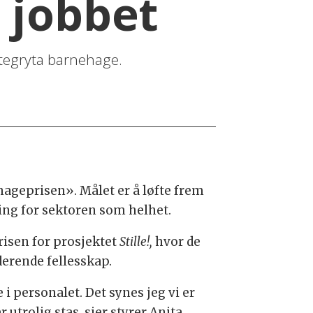
e jobbet
ettegryta barnehage.
hageprisen». Målet er å løfte frem
ing for sektoren som helhet.
isen for prosjektet
Stille!,
hvor de
derende fellesskap.
i personalet. Det synes jeg vi er
r utrolig stas, sier styrer Anita