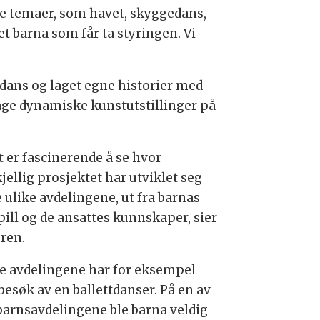
ike temaer, som havet, skyggedans,
et barna som får ta styringen. Vi
dans og laget egne historier med
age dynamiske kunstutstillinger på
t er fascinerende å se hvor
jellig prosjektet har utviklet seg
 ulike avdelingene, ut fra barnas
pill og de ansattes kunnskaper, sier
eren.
le avdelingene har for eksempel
besøk av en ballettdanser. På en av
arnsavdelingene ble barna veldig