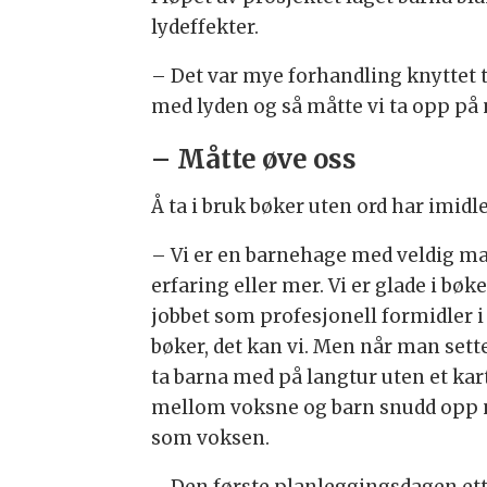
lydeffekter.
– Det var mye forhandling knyttet ti
med lyden og så måtte vi ta opp på n
– Måtte øve oss
Å ta i bruk bøker uten ord har imidl
– Vi er en barnehage med veldig ma
erfaring eller mer. Vi er glade i bøk
jobbet som profesjonell formidler i 
bøker, det kan vi. Men når man sett
ta barna med på langtur uten et kar
mellom voksne og barn snudd opp ned
som voksen.
– Den første planleggingsdagen etter