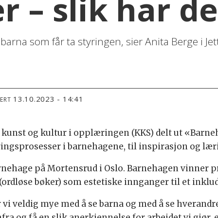
r – slik har d
t barna som får ta styringen, sier Anita Berge i J
13.10.2023 - 14:41
TERT
 kunst og kultur i opplæringen (KKS) delt ut «Barne
ingsprosesser i barnehagene, til inspirasjon og lær
arnehage på Mortensrud i Oslo. Barnehagen vinner pr
(ordløse bøker) som estetiske innganger til et inklu
vi veldig mye med å se barna og med å se hverandre 
nfra og få en slik anerkjennelse for arbeidet vi gjør, e