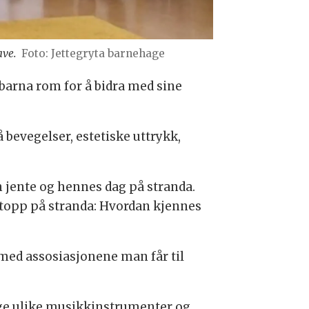
ave.
Foto: Jettegryta barnehage
 barna rom for å bidra med sine
 bevegelser, estetiske uttrykk,
n jente og hennes dag på stranda.
ettopp på stranda: Hvordan kjennes
 med assosiasjonene man får til
mange ulike musikkinstrumenter og