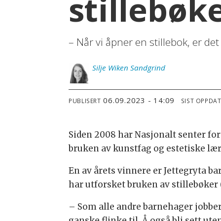
stillebøke
– Når vi åpner en stillebok, er de
Silje
Wiken Sandgrind
06.09.2023 - 14:09
PUBLISERT
SIST OPPDA
Siden 2008 har Nasjonalt senter for
bruken av kunstfag og estetiske lær
En av årets vinnere er Jettegryta b
har utforsket bruken av stillebøker 
– Som alle andre barnehager jobber 
ganske flinke til. Å også bli sett ute