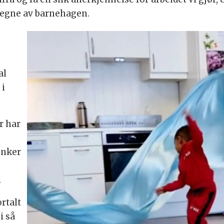
 vegne av barnehagen.
–
al
 i
r har
enker
.
rtalt
i så