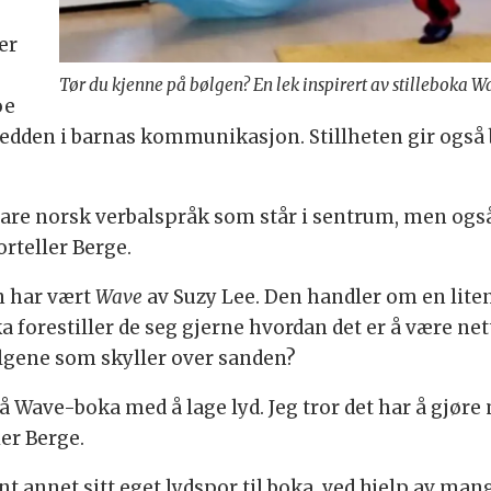
er
Tør du kjenne på bølgen? En lek inspirert av stilleboka W
oe
redden i barnas kommunikasjon. Stillheten gir også
 bare norsk verbalspråk som står i sentrum, men også
orteller Berge.
n har vært
Wave
av Suzy Lee. Den handler om en lite
a forestiller de seg gjerne hvordan det er å være n
ølgene som skyller over sanden?
 Wave-boka med å lage lyd. Jeg tror det har å gjøre
er Berge.
lant annet sitt eget lydspor til boka, ved hjelp av 