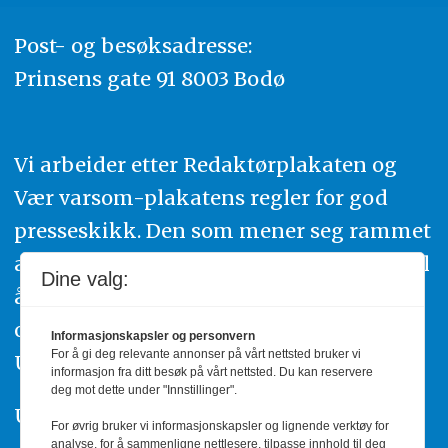
Post- og besøksadresse:
Prinsens gate 91 8003 Bodø
Vi arbeider etter Redaktørplakaten og
Vær varsom-plakatens regler for god
presseskikk. Den som mener seg rammet
av urettmessig publisering, oppfordres til
Dine valg:
å ta kontakt med redaksjonen. Du kan
også klage inn saker til Pressens Faglige
Informasjonskapsler og personvern
For å gi deg relevante annonser på vårt nettsted bruker vi
Utvalg,
www.pfu.no
.
informasjon fra ditt besøk på vårt nettsted. Du kan reservere
deg mot dette under "Innstillinger".
Utgiver: PBL
For øvrig bruker vi informasjonskapsler og lignende verktøy for
analyse, for å sammenligne nettlesere, tilpasse innhold til deg