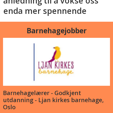
anledning til å vokse oss
enda mer spennende
Barnehagejobber
Barnehagelærer - Godkjent
utdanning - Ljan kirkes barnehage,
Oslo