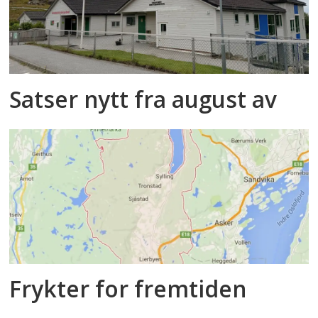
Satser nytt fra august av
Frykter for fremtiden