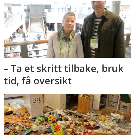
– Ta et skritt tilbake, bruk
tid, få oversikt