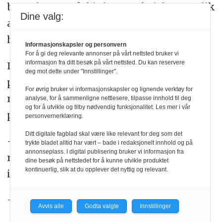
barnehagene å frigjøre praksislærere slik
Dine valg:
at de kan komme på campus. Men, dette
har stort sett gått greit.
Informasjonskapsler og personvern
For å gi deg relevante annonser på vårt nettsted bruker vi
informasjon fra ditt besøk på vårt nettsted. Du kan reservere
Lysklett forteller at den nye
deg mot dette under "Innstillinger".
praksismodellen ikke medfører ekstra
For øvrig bruker vi informasjonskapsler og lignende verktøy for
ressurser for høgskolen med tanke på
analyse, for å sammenligne nettlesere, tilpasse innhold til deg
og for å utvikle og tilby nødvendig funksjonalitet. Les mer i vår
praksisveiledere.
personvernerklæring.
Ditt digitale fagblad skal være like relevant for deg som det
– Vi omfordeler heller, fordi vi frigjør
trykte bladet alltid har vært – bade i redaksjonelt innhold og på
annonseplass. I digital publisering bruker vi informasjon fra
ressurser når vi ikke har så mye
dine besøk på nettstedet for å kunne utvikle produktet
kontinuerlig, slik at du opplever det nyttig og relevant.
individuell veiledning som før.
– Er modellen kommet for å bli?
Avvis alle
Godta valgte
Innstillinger