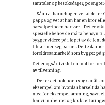
samtaler og besøksdager, poengter
– Sånn at barnehagen vet at det e
pappa og vet at han har en bror elle
barselperioden har vært. Det er vik
spesielle behov de må ta hensyn til
bygger videre på i løpet av de fem
tilnærmer seg barnet. Dette danner 
foreldresamarbeid som bygger på gje
Det er også utviklet en mal for fo
av tilvenning.
– Der er det nok noen spørsmål so
eksempel om hvordan barseltida har
med for eksempel amming, søvn elle
har vi innhentet og brukt erfaringe