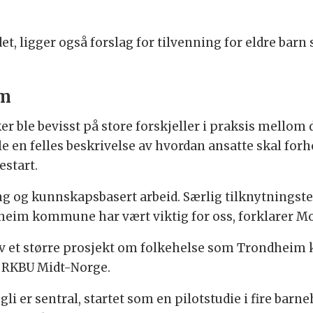
et, ligger også forslag for tilvenning for eldre bar
im
r ble bevisst på store forskjeller i praksis mello
 en felles beskrivelse av hvordan ansatte skal forh
estart.
ng og kunnskapsbasert arbeid. Særlig tilknytningsteor
dheim kommune har vært viktig for oss, forklarer M
 av et større prosjekt om folkehelse som Trondhe
RKBU Midt-Norge.
li er sentral, startet som en pilotstudie i fire bar