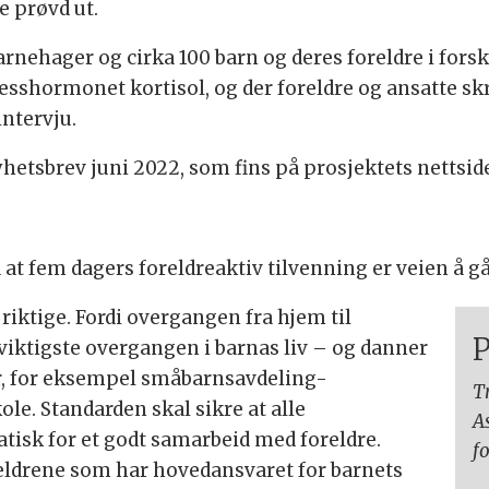
e prøvd ut.
nehager og cirka 100 barn og deres foreldre i forskn
resshormonet kortisol, og der foreldre og ansatte s
intervju.
hetsbrev juni 2022, som fins på prosjektets nettside
at fem dagers foreldreaktiv tilvenning er veien å gå
 riktige. Fordi overgangen fra hjem til
P
 viktigste overgangen i barnas liv – og danner
, for eksempel småbarnsavdeling-
Tr
e. Standarden skal sikre at alle
A
isk for et godt samarbeid med foreldre.
f
reldrene som har hovedansvaret for barnets