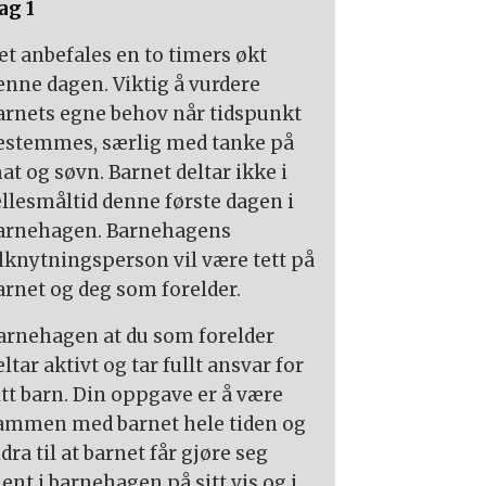
ag 1
et anbefales en to timers økt
enne dagen. Viktig å vurdere
arnets egne behov når tidspunkt
estemmes, særlig med tanke på
at og søvn. Barnet deltar ikke i
ellesmåltid denne første dagen i
arnehagen. Barnehagens
ilknytningsperson vil være tett på
arnet og deg som forelder.
arnehagen at du som forelder
eltar aktivt og tar fullt ansvar for
itt barn. Din oppgave er å være
ammen med barnet hele tiden og
idra til at barnet får gjøre seg
jent i barnehagen på sitt vis og i