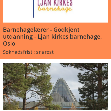
Barnehagelærer - Godkjent
utdanning - Ljan kirkes barnehage,
Oslo
Søknadsfrist : snarest