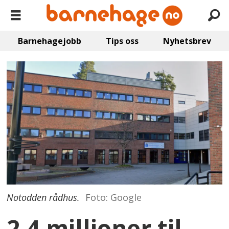
Barnehagejobb
Tips oss
Nyhetsbrev
Notodden rådhus.
Foto: Google
2,4 millioner til