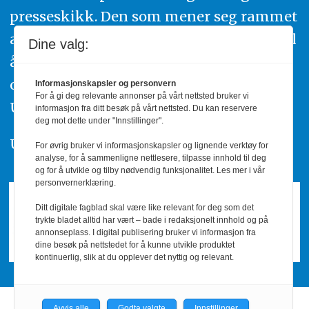
presseskikk. Den som mener seg rammet
av urettmessig publisering, oppfordres til
Dine valg:
å ta kontakt med redaksjonen. Du kan
også klage inn saker til Pressens Faglige
Informasjonskapsler og personvern
For å gi deg relevante annonser på vårt nettsted bruker vi
Utvalg,
www.pfu.no
.
informasjon fra ditt besøk på vårt nettsted. Du kan reservere
deg mot dette under "Innstillinger".
Utgiver: PBL
For øvrig bruker vi informasjonskapsler og lignende verktøy for
analyse, for å sammenligne nettlesere, tilpasse innhold til deg
og for å utvikle og tilby nødvendig funksjonalitet. Les mer i vår
personvernerklæring.
Ditt digitale fagblad skal være like relevant for deg som det
trykte bladet alltid har vært – bade i redaksjonelt innhold og på
annonseplass. I digital publisering bruker vi informasjon fra
dine besøk på nettstedet for å kunne utvikle produktet
kontinuerlig, slik at du opplever det nyttig og relevant.
Avvis alle
Godta valgte
Innstillinger