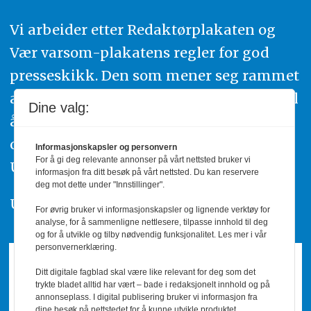
Vi arbeider etter Redaktørplakaten og
Vær varsom-plakatens regler for god
presseskikk. Den som mener seg rammet
av urettmessig publisering, oppfordres til
Dine valg:
å ta kontakt med redaksjonen. Du kan
også klage inn saker til Pressens Faglige
Informasjonskapsler og personvern
For å gi deg relevante annonser på vårt nettsted bruker vi
Utvalg,
www.pfu.no
.
informasjon fra ditt besøk på vårt nettsted. Du kan reservere
deg mot dette under "Innstillinger".
Utgiver: PBL
For øvrig bruker vi informasjonskapsler og lignende verktøy for
analyse, for å sammenligne nettlesere, tilpasse innhold til deg
og for å utvikle og tilby nødvendig funksjonalitet. Les mer i vår
personvernerklæring.
Ditt digitale fagblad skal være like relevant for deg som det
trykte bladet alltid har vært – bade i redaksjonelt innhold og på
annonseplass. I digital publisering bruker vi informasjon fra
dine besøk på nettstedet for å kunne utvikle produktet