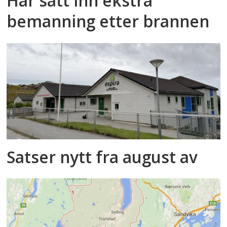
Har satt inn ekstra
bemanning etter brannen
Satser nytt fra august av