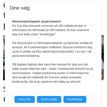
Opptakstallene er klare -
Dine valg:
fortsatt tilgjengelige
plasser
Informasjonskapsler og personvern
For å gi deg relevante annonser på vårt nettsted bruker vi
informasjon fra ditt besøk på vårt nettsted. Du kan reservere
deg mot dette under "Innstillinger".
For øvrig bruker vi informasjonskapsler og lignende verktøy for
analyse, for å sammenligne nettlesere, tilpasse innhold til deg
og for å utvikle og tilby nødvendig funksjonalitet. Les mer i vår
personvernerklæring.
Ditt digitale fagblad skal være like relevant for deg som det
trykte bladet alltid har vært – bade i redaksjonelt innhold og på
annonseplass. I digital publisering bruker vi informasjon fra
dine besøk på nettstedet for å kunne utvikle produktet
kontinuerlig, slik at du opplever det nyttig og relevant.
Strømmet til barnehagen
med klær og utstyr etter
Avvis alle
Godta valgte
Innstillinger