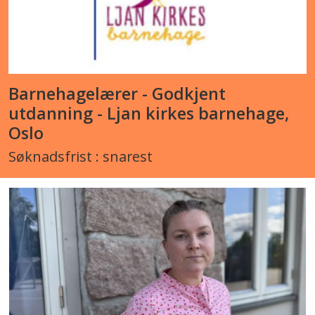
Barnehagelærer - Godkjent
utdanning - Ljan kirkes barnehage,
Oslo
Søknadsfrist : snarest