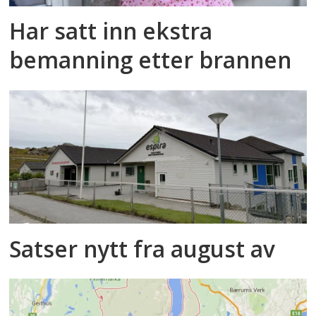
Har satt inn ekstra
bemanning etter brannen
Satser nytt fra august av