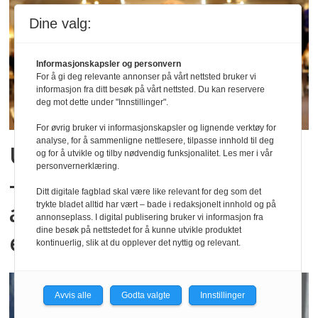
Dine valg:
Informasjonskapsler og personvern
For å gi deg relevante annonser på vårt nettsted bruker vi
informasjon fra ditt besøk på vårt nettsted. Du kan reservere
deg mot dette under "Innstillinger".
For øvrig bruker vi informasjonskapsler og lignende verktøy for
analyse, for å sammenligne nettlesere, tilpasse innhold til deg
Utvider gårdsbarnehagen:
og for å utvikle og tilby nødvendig funksjonalitet. Les mer i vår
personvernerklæring.
– En kjærkommen
Ditt digitale fagblad skal være like relevant for deg som det
anledning til å vokse oss
trykte bladet alltid har vært – bade i redaksjonelt innhold og på
annonseplass. I digital publisering bruker vi informasjon fra
dine besøk på nettstedet for å kunne utvikle produktet
enda mer spennende
kontinuerlig, slik at du opplever det nyttig og relevant.
Avvis alle
Godta valgte
Innstillinger