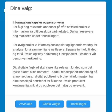
Dine valg:
Personvern/Cookies
Informasjonskapsler og personvern
For å gi deg relevante annonser på vårt nettsted bruker vi
Annonsere
informasjon fra ditt besøk på vårt nettsted. Du kan reservere
deg mot dette under "Innstillinger".
Informasjon og priser
For øvrig bruker vi informasjonskapsler og lignende verktøy for
analyse, for å sammenligne nettlesere, tilpasse innhold til deg
Kontakt oss
og for å utvikle og tilby nødvendig funksjonalitet. Les mer i vår
personvernerklæring.
red@barnehage.no
Ditt digitale fagblad skal være like relevant for deg som det
trykte bladet alltid har vært – bade i redaksjonelt innhold og på
annonseplass. I digital publisering bruker vi informasjon fra
RSS-feed
dine besøk på nettstedet for å kunne utvikle produktet
kontinuerlig, slik at du opplever det nyttig og relevant.
Facebook
Avvis alle
Godta valgte
Innstillinger
Barnehage.no