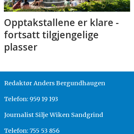
Opptakstallene er klare -
fortsatt tilgjengelige
plasser
Redaktør
A
nders Bergundhaugen
Telefon: 959 19 193
Journalist
Silje Wiken Sandgrind
Telefon: 755 53 856