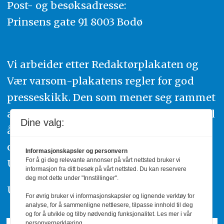
Post- og besøksadresse:
Prinsens gate 91 8003 Bodø
Vi arbeider etter Redaktørplakaten og
Vær varsom-plakatens regler for god
presseskikk. Den som mener seg rammet
av urettmessig publisering, oppfordres til
Dine valg:
å ta kontakt med redaksjonen. Du kan
også klage inn saker til Pressens Faglige
Informasjonskapsler og personvern
For å gi deg relevante annonser på vårt nettsted bruker vi
Utvalg,
www.pfu.no
.
informasjon fra ditt besøk på vårt nettsted. Du kan reservere
deg mot dette under "Innstillinger".
Utgiver: PBL
For øvrig bruker vi informasjonskapsler og lignende verktøy for
analyse, for å sammenligne nettlesere, tilpasse innhold til deg
og for å utvikle og tilby nødvendig funksjonalitet. Les mer i vår
personvernerklæring.