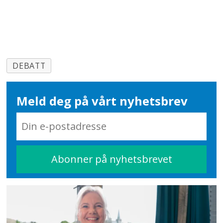
https://www.regjeringen.no/globalasset
temahefte/om_barn_med_nedsatt_funksj
DEBATT
Meld deg på vårt nyhetsbrev