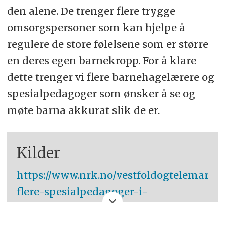
den alene. De trenger flere trygge
omsorgspersoner som kan hjelpe å
regulere de store følelsene som er større
en deres egen barnekropp. For å klare
dette trenger vi flere barnehagelærere og
spesialpedagoger som ønsker å se og
møte barna akkurat slik de er.
Kilder
https://www.nrk.no/vestfoldogtelemark/f
flere-spesialpedagoger-i-
barnehagen-gir-effekt-pa-
skolebarna-1.16703522