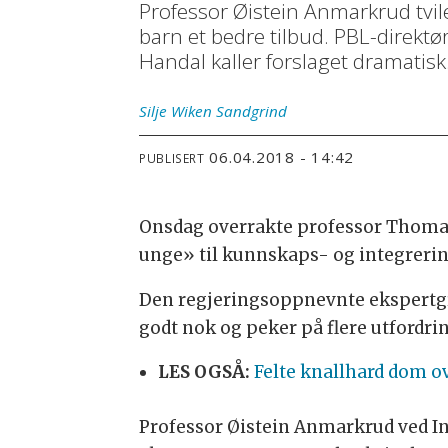
Professor Øistein Anmarkrud tviler
barn et bedre tilbud. PBL-direktø
Handal kaller forslaget dramatisk
Silje Wiken
Sandgrind
06.04.2018 - 14:42
PUBLISERT
Onsdag overrakte professor Thomas
unge» til kunnskaps- og integrerin
Den regjeringsoppnevnte ekspertgru
godt nok og peker på flere utfordri
LES OGSÅ:
Felte knallhard dom o
Professor Øistein Anmarkrud ved Ins