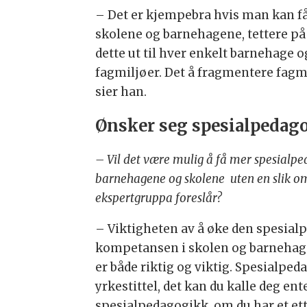
– Det er kjempebra hvis man kan f
skolene og barnehagene, tettere på 
dette ut til hver enkelt barnehage o
fagmiljøer. Det å fragmentere fagmi
sier han.
Ønsker seg spesialpedag
– Vil det være mulig å få mer spesialp
barnehagene og skolene uten en slik o
ekspertgruppa foreslår?
– Viktigheten av å øke den spesial
kompetansen i skolen og barnehagen
er både riktig og viktig. Spesialped
yrkestittel, det kan du kalle deg en
spesialpedagogikk, om du har et et