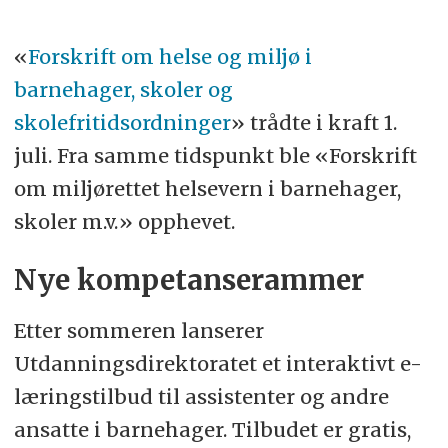
Virksomheten skal sørge for at barn
«
Forskrift om helse og miljø i
og elever får tilstrekkelig tid og ro til
barnehager, skoler og
å spise. Spisetiden bør være på
skolefritidsordninger
» trådte i kraft 1.
minimum 30 minutter i barnehagen
juli. Fra samme tidspunkt ble «Forskrift
og minimum 20 minutter i skolen og
om miljørettet helsevern i barnehager,
skolefritidsordninger.
skoler m.v.» opphevet.
Kilde:
Lovdata
Nye kompetanserammer
Etter sommeren lanserer
Utdanningsdirektoratet et interaktivt e-
læringstilbud til assistenter og andre
ansatte i barnehager. Tilbudet er gratis,