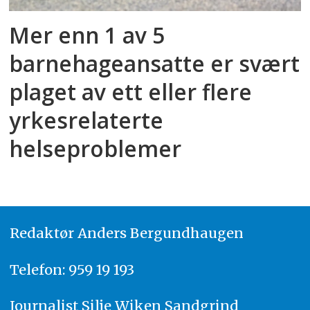
Mer enn 1 av 5
barnehageansatte er svært
plaget av ett eller flere
yrkesrelaterte
helseproblemer
Redaktør
A
nders Bergundhaugen
Telefon: 959 19 193
Journalist
Silje Wiken Sandgrind