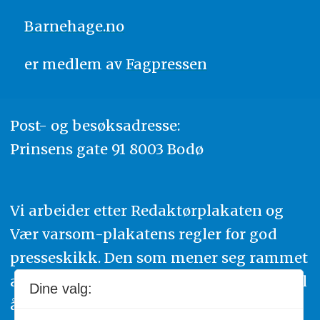
Barnehage.no
er medlem av
Fagpressen
Post- og besøksadresse:
Prinsens gate 91 8003 Bodø
Vi arbeider etter Redaktørplakaten og
Vær varsom-plakatens regler for god
presseskikk. Den som mener seg rammet
av urettmessig publisering, oppfordres til
Dine valg:
å ta kontakt med redaksjonen. Du kan