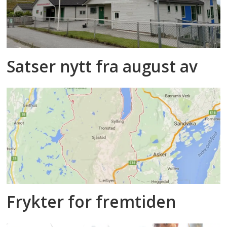
Satser nytt fra august av
Frykter for fremtiden