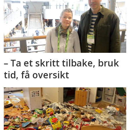
– Ta et skritt tilbake, bruk
tid, få oversikt