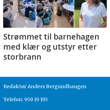
Strømmet til barnehagen
med klær og utstyr etter
storbrann
Redaktør
A
nders Bergundhaugen
Telefon: 959 19 193