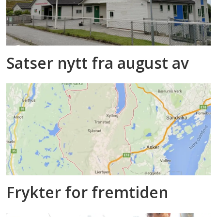
Satser nytt fra august av
Frykter for fremtiden