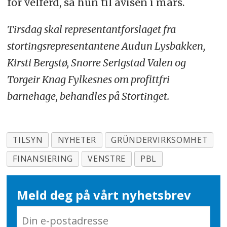
for velferd, sa hun til avisen i mars.
Tirsdag skal representantforslaget
fra
stortingsrepresentantene Audun Lysbakken,
Kirsti Bergstø, Snorre Serigstad Valen og
Torgeir Knag Fylkesnes
o
m profittfri
barnehage
, behandles på Stortinget.
TILSYN
NYHETER
GRÜNDERVIRKSOMHET
FINANSIERING
VENSTRE
PBL
Meld deg på vårt nyhetsbrev