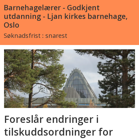
Barnehagelærer - Godkjent
utdanning - Ljan kirkes barnehage,
Oslo
Søknadsfrist : snarest
Foreslår endringer i
tilskuddsordninger for