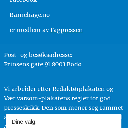
Barnehage.no
er medlem av
Fagpressen
Post- og besøksadresse:
Prinsens gate 91 8003 Bodø
Vi arbeider etter Redaktørplakaten og
Vær varsom-plakatens regler for god
presseskikk. Den som mener seg rammet
av urettmessig publisering, oppfordres til
Dine valg:
å ta kontakt med redaksjonen. Du kan