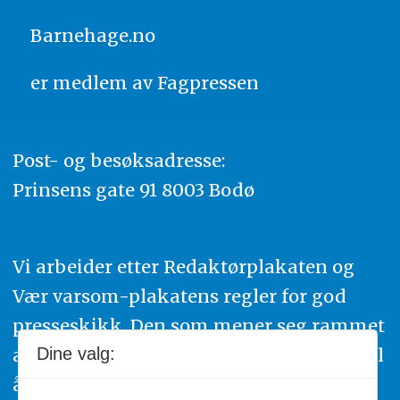
Barnehage.no
er medlem av
Fagpressen
Post- og besøksadresse:
Prinsens gate 91 8003 Bodø
Vi arbeider etter Redaktørplakaten og
Vær varsom-plakatens regler for god
presseskikk. Den som mener seg rammet
av urettmessig publisering, oppfordres til
Dine valg:
å ta kontakt med redaksjonen. Du kan