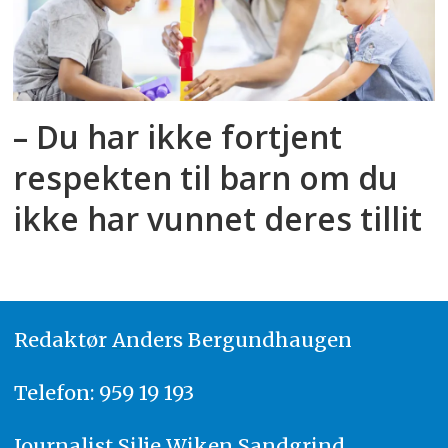
– Du har ikke fortjent
respekten til barn om du
ikke har vunnet deres tillit
Redaktør
A
nders Bergundhaugen
Telefon: 959 19 193
Journalist
Silje Wiken Sandgrind