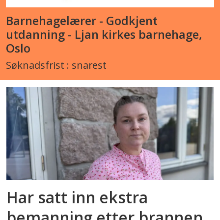
Barnehagelærer - Godkjent
utdanning - Ljan kirkes barnehage,
Oslo
Søknadsfrist : snarest
Har satt inn ekstra
bemanning etter brannen