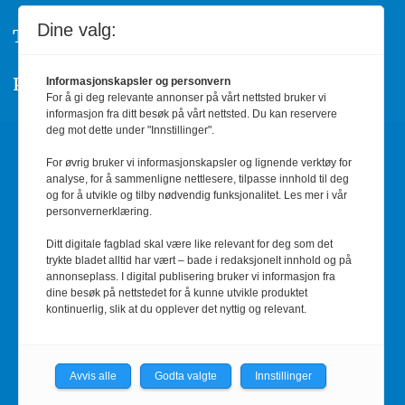
Dine valg:
Telefon: 755 53 856
Personvern/Cookies
Informasjonskapsler og personvern
For å gi deg relevante annonser på vårt nettsted bruker vi
informasjon fra ditt besøk på vårt nettsted. Du kan reservere
deg mot dette under "Innstillinger".
Annonsere
For øvrig bruker vi informasjonskapsler og lignende verktøy for
analyse, for å sammenligne nettlesere, tilpasse innhold til deg
Informasjon og priser
og for å utvikle og tilby nødvendig funksjonalitet. Les mer i vår
personvernerklæring.
Kontakt oss
Ditt digitale fagblad skal være like relevant for deg som det
trykte bladet alltid har vært – bade i redaksjonelt innhold og på
annonseplass. I digital publisering bruker vi informasjon fra
red@barnehage.no
dine besøk på nettstedet for å kunne utvikle produktet
kontinuerlig, slik at du opplever det nyttig og relevant.
RSS-feed
Avvis alle
Godta valgte
Innstillinger
Facebook