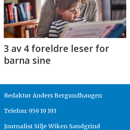
3 av 4 foreldre leser for
barna sine
Redaktør
A
nders Bergundhaugen
Telefon: 959 19 193
Journalist
Silje Wiken Sandgrind