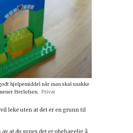
godt hjelpemiddel når man skal snakke
mener Herlofsen.
Privat
l leke uten at det er en grunn til
 av at du synes det er ubehagelig å