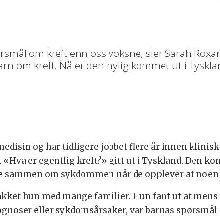
pørsmål om kreft enn oss voksne, sier Sarah Roxa
 om kreft. Nå er den nylig kommet ut i Tyskla
medisin og har tidligere jobbet flere år innen klini
 «Hva er egentlig kreft?» gitt ut i Tyskland. Den kom 
e sammen om sykdommen når de opplever at noen i 
akket hun med mange familier. Hun fant ut at mens 
ognoser eller sykdomsårsaker, var barnas spørsmål 