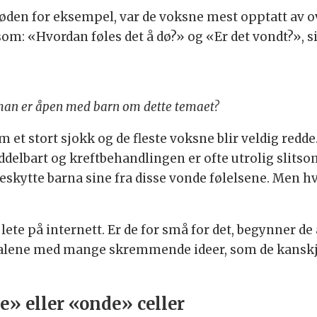
den for eksempel, var de voksne mest opptatt av ov
m: «Hvordan føles det å dø?» og «Er det vondt?», si
t man er åpen med barn om dette temaet?
et stort sjokk og de fleste voksne blir veldig redde.
delbart og kreftbehandlingen er ofte utrolig slitsom
eskytte barna sine fra disse vonde følelsene. Men h
lete på internett. Er de for små for det, begynner de 
te alene med mange skremmende ideer, som de kanskj
» eller «onde» celler