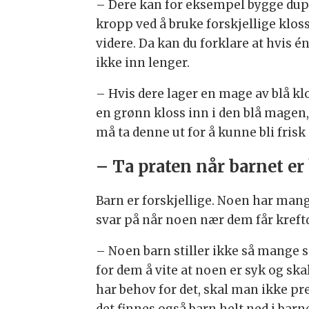
– Dere kan for eksempel bygge du
kropp ved å bruke forskjellige klos
videre. Da kan du forklare at hvis é
ikke inn lenger.
– Hvis dere lager en mage av blå k
en grønn kloss inn i den blå magen,
må ta denne ut for å kunne bli frisk 
– Ta praten når barnet er 
Barn er forskjellige. Noen har man
svar på når noen nær dem får kreft
– Noen barn stiller ikke så mange s
for dem å vite at noen er syk og skal
har behov for det, skal man ikke p
det finnes også barn helt ned i ba