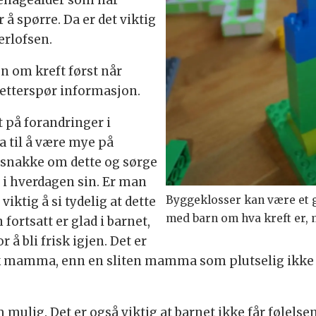
å spørre. Da er det viktig
Herlofsen.
n om kreft først når
g etterspør informasjon.
t på forandringer i
til å være mye på
 å snakke om dette og sørge
g i hverdagen sin. Er man
Byggeklosser kan være et 
viktig å si tydelig at dette
med barn om hva kreft er, 
ortsatt er glad i barnet,
 å bli frisk igjen. Det er
yk mamma, enn en sliten mamma som plutselig ikke vi
ulig. Det er også viktig at barnet ikke får følelsen