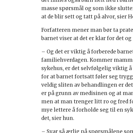
masse spørsmål og som ikke slutter 
at de blir sett og tatt på alvor, sier 
Forfatteren mener man bør ta prate
barnet viser at det er klar for det o
– Og det er viktig å forberede barne
familiehverdagen. Kommer mamma 
sykehus, er det selvfølgelig viktig
for at barnet fortsatt føler seg tryg
veldig sliten av behandlingen er det 
er på grunn av medisinen og at man f
men at man trenger litt ro og fred for
mye lettere å forholde seg til en s
det, sier hun.
– Svar så ærlig på spørsmålene som m