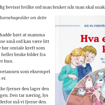
ig bevisst hvilke ord man bruker når man skal sna
 barnehagealder om dette
n hadde hørt at mamma
ne små ord kan være litt
ke bør omtale kreft som
heller bruke bilder fra
er hun.
 løvetannen som eksempel
 er.
kke fjerner den lager den
gen. Den tar næring, lys
derfor må vi fjerne den.