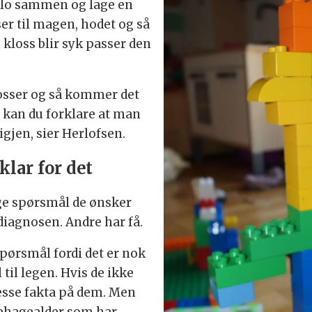
plo sammen og lage en
ser til magen, hodet og så
n kloss blir syk passer den
losser og så kommer det
 kan du forklare at man
igjen, sier Herlofsen.
klar for det
ge spørsmål de ønsker
diagnosen. Andre har få.
pørsmål fordi det er nok
 til legen. Hvis de ikke
resse fakta på dem. Men
rnehagealder som har