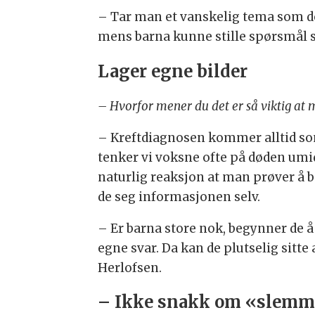
– Tar man et vanskelig tema som dø
mens barna kunne stille spørsmål so
Lager egne bilder
– Hvorfor mener du det er så viktig a
– Kreftdiagnosen kommer alltid som 
tenker vi voksne ofte på døden umid
naturlig reaksjon at man prøver å b
de seg informasjonen selv.
– Er barna store nok, begynner de å 
egne svar. Da kan de plutselig sit
Herlofsen.
– Ikke snakk om «slemme