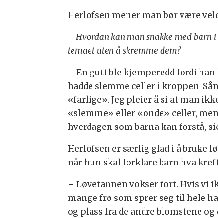
Herlofsen mener man bør være veld
– Hvordan kan man snakke med barn i
temaet uten å skremme dem?
– En gutt ble kjemperedd fordi ha
hadde slemme celler i kroppen. Sån
«farlige». Jeg pleier å si at man ik
«slemme» eller «onde» celler, men 
hverdagen som barna kan forstå, si
Herlofsen er særlig glad i å bruke
når hun skal forklare barn hva kreft
– Løvetannen vokser fort. Hvis vi i
mange frø som sprer seg til hele ha
og plass fra de andre blomstene og 