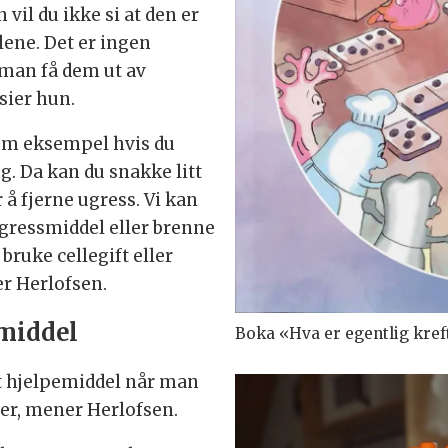
vil du ikke si at den er
lene. Det er ingen
 man få dem ut av
 sier hun.
som eksempel hvis du
. Da kan du snakke litt
å fjerne ugress. Vi kan
ugressmiddel eller brenne
bruke cellegift eller
ier Herlofsen.
middel
Boka «Hva er egentlig kref
t hjelpemiddel når man
er, mener Herlofsen.