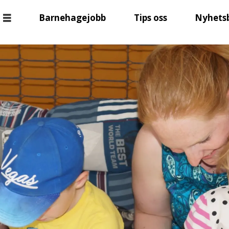
Barnehagejobb
Tips oss
Nyhets