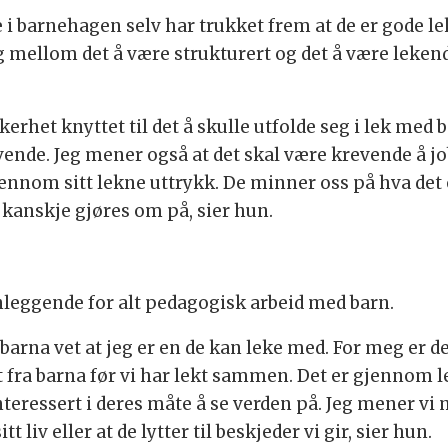
 i barnehagen selv har trukket frem at de er gode lek
g mellom det å være strukturert og det å være leke
erhet knyttet til det å skulle utfolde seg i lek med b
vende. Jeg mener også at det skal være krevende å jo
ennom sitt lekne uttrykk. De minner oss på hva det 
 kanskje gjøres om på, sier hun.
k
leggende for alt pedagogisk arbeid med barn.
barna vet at jeg er en de kan leke med. For meg er d
t fra barna før vi har lekt sammen. Det er gjennom l
nteressert i deres måte å se verden på. Jeg mener vi 
t liv eller at de lytter til beskjeder vi gir, sier hun.