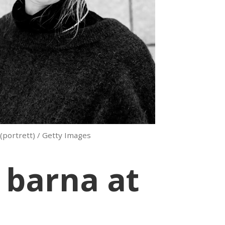
(portrett) / Getty Images
 barna at