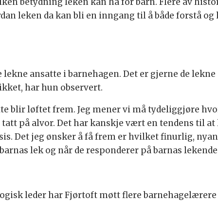
lken betydning leken kan ha for barn. Flere av hist
n leken da kan bli en inngang til å både forstå og h
de lekne ansatte i barnehagen. Det er gjerne de lekne
kket, har hun observert.
te blir løftet frem. Jeg mener vi må tydeliggjøre hvo
i tatt på alvor. Det har kanskje vært en tendens til 
ksis. Det jeg ønsker å få frem er hvilket finurlig, ny
rnas lek og når de responderer på barnas lekende in
ogisk leder har Fjørtoft møtt flere barnehagelærer