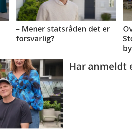
– Mener statsråden det er
Ov
forsvarlig?
St
by
Har anmeldt 