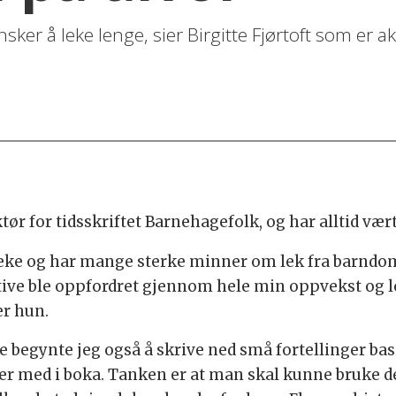
nsker å leke lenge, sier Birgitte Fjørtoft som er 
ør for tidsskriftet Barnehagefolk, og har alltid vært
i å leke og har mange sterke minner om lek fra bar
ative ble oppfordret gjennom hele min oppvekst og l
er hun.
e begynte jeg også å skrive ned små fortellinger bas
ne er med i boka. Tanken er at man skal kunne bruk