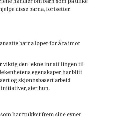
oriene handler om barn som på ulike
jelpe disse barna, fortsetter
 ansatte barna løper for å ta imot
r viktig den lekne innstillingen til
at lekenhetens egenskaper har blitt
ansert og skjønnsbasert arbeid
itiativer, sier hun.
e som har trukket frem sine evner