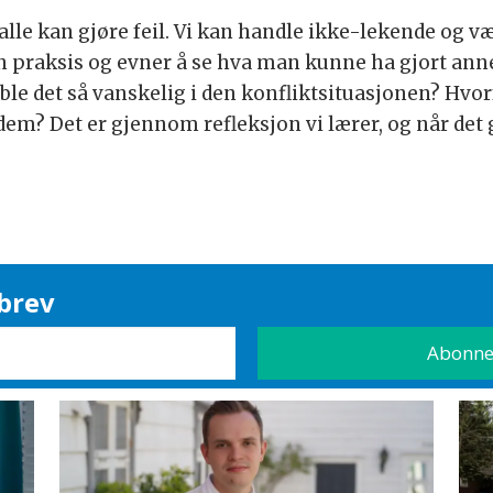
alle kan gjøre feil. Vi kan handle ikke-lekende og vær
en praksis og evner å se hva man kunne ha gjort anne
le det så vanskelig i den konfliktsituasjonen? Hvorf
em? Det er gjennom refleksjon vi lærer, og når det gje
brev