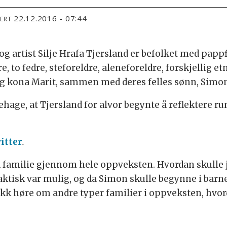
22.12.2016 - 07:44
TERT
g artist Silje Hrafa Tjersland er befolket med pappf
, to fedre, steforeldre, aleneforeldre, forskjellig 
 og kona Marit, sammen med deres felles sønn, Simo
nehage, at Tjersland for alvor begynte å reflektere 
itter
.
familie gjennom hele oppveksten. Hvordan skulle je
aktisk var mulig, og da Simon skulle begynne i barn
 fikk høre om andre typer familier i oppveksten, hvo