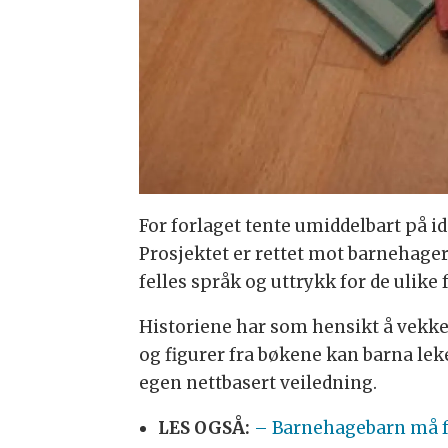
For forlaget tente umiddelbart på i
Prosjektet er rettet mot barnehage
felles språk og uttrykk for de ulike
Historiene har som hensikt å vekk
og figurer fra bøkene kan barna leke
egen nettbasert veiledning.
LES OGSÅ:
– Barnehagebarn må få 