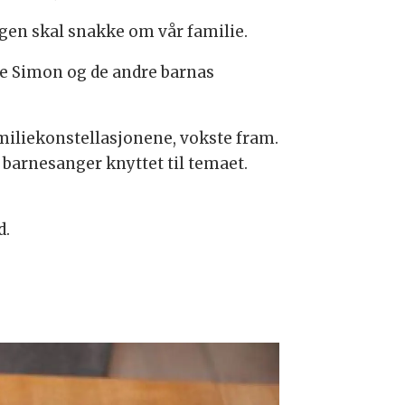
agen skal snakke om vår familie.
åde Simon og de andre barnas
miliekonstellasjonene, vokste fram.
 barnesanger knyttet til temaet.
d.