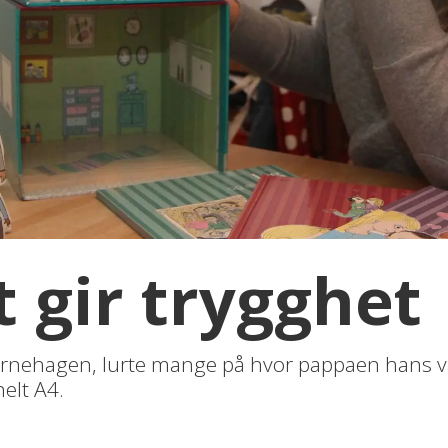
 gir trygghet
barnehagen, lurte mange på hvor pappaen hans v
helt A4.