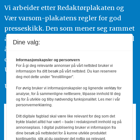
Vi arbeider etter Redaktørplakaten og
Vær varsom-plakatens regler for god
presseskikk. Den som mener seg rammet
av urettmessig publisering, oppfordres til
Dine valg:
å ta kontakt med redaksjonen. Du kan
også klage inn saker til Pressens Faglige
Informasjonskapsler og personvern
For å gi deg relevante annonser på vårt nettsted bruker vi
Utvalg,
www.pfu.no
.
informasjon fra ditt besøk på vårt nettsted. Du kan reservere
deg mot dette under "Innstillinger".
Utgiver: PBL
For øvrig bruker vi informasjonskapsler og lignende verktøy for
analyse, for å sammenligne nettlesere, tilpasse innhold til deg
og for å utvikle og tilby nødvendig funksjonalitet. Les mer i vår
personvernerklæring.
Ditt digitale fagblad skal være like relevant for deg som det
trykte bladet alltid har vært – bade i redaksjonelt innhold og på
annonseplass. I digital publisering bruker vi informasjon fra
dine besøk på nettstedet for å kunne utvikle produktet
kontinuerlig, slik at du opplever det nyttig og relevant.