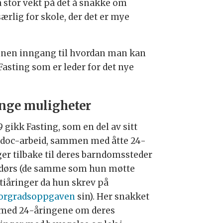
 stor vekt på det å snakke om
særlig for skole, der det er mye
annen inngang til hvordan man kan
Fasting som er leder for det nye
ge muligheter
9 gikk Fasting, som en del av sitt
.doc-arbeid, sammen med åtte 24-
ger tilbake til deres barndomssteder
dørs (de samme som hun møtte
tiåringer da hun skrev på
orgradsoppgaven
sin). Her snakket
med 24-åringene om deres