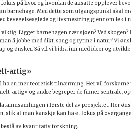
fokus på hvor og hvordan de ansatte opplever beve
i sin barnehage. Med dette som utgangspunkt skal 
ed bevegelsesglede og livsmestring gjennom lek i n
e viktig. Ligger barnehagen nær sjøen? Ved skogen?
man å jobbe med dikt, sang og rytme i natur? Vi øns
p og ønsker. Så vil vi bidra inn med ideer og utvikl
lt-artig»
al ha en mer teoretisk tilnærming. Her vil forskerne
elt-artig» og andre begreper de finner sentrale, op
atainnsamlingen i første del av prosjektet. Her øn
n, slik at man kanskje kan ha et fokus på overgange
l bestå av kvantitativ forskning.