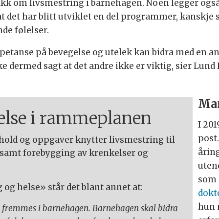
nakk om livsmestring i barnehagen. Noen legger også
 at det har blitt utviklet en del programmer, kanskje 
de følelser.
mpetanse på bevegelse og utelek kan bidra med en 
e dermed sagt at det andre ikke er viktig, sier Lund 
Man
helse i rammeplanen
I 201
post
ld og oppgaver knytter livsmestring til
årin
, samt forebygging av krenkelser og
uten
som 
og helse» står det blant annet at:
dokt
hun 
al fremmes i barnehagen. Barnehagen skal bidra