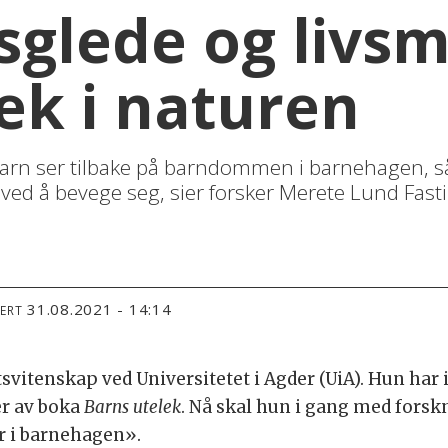
sglede og livsm
ek i naturen
når barn ser tilbake på barndommen i barnehagen, så
ed å bevege seg, sier forsker Merete Lund Fast
31.08.2021 - 14:14
TERT
tsvitenskap ved Universitetet i Agder (UiA). Hun har 
er av boka
Barns utelek
. Nå skal hun i gang med fors
r i barnehagen».