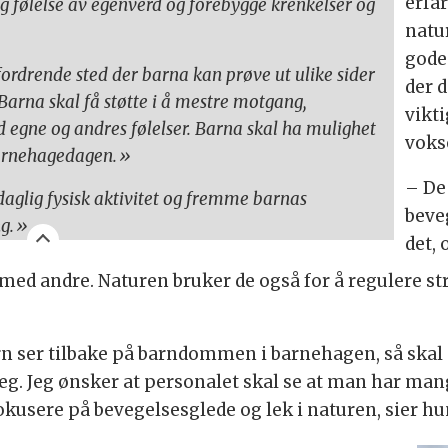
erfa
 og følelse av egenverd og forebygge krenkelser og
natu
gode
ordrende sted der barna kan prøve ut ulike sider
der d
Barna skal få støtte i å mestre motgang,
vikti
d egne og andres følelser. Barna skal ha mulighet
voks
v barnehagedagen.»
– De 
aglig fysisk aktivitet og fremme barnas
beveg
ng.»
det, 
d andre. Naturen bruker de også for å regulere stre
r barn ser tilbake på barndommen i barnehagen, så skal
eg. Jeg ønsker at personalet skal se at man har man
kusere på bevegelsesglede og lek i naturen, sier hu