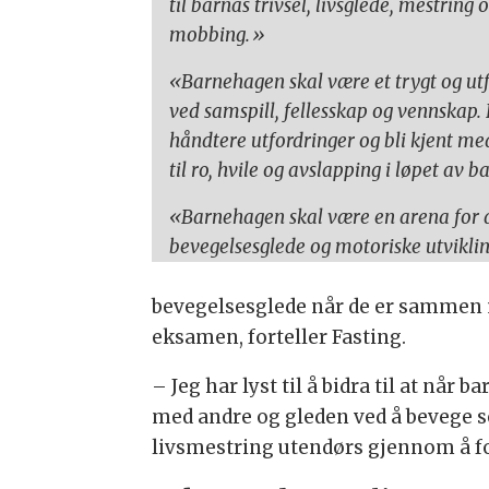
til barnas trivsel, livsglede, mestring
mobbing.»
«Barnehagen skal være et trygt og utf
ved samspill, fellesskap og vennskap. 
håndtere utfordringer og bli kjent me
til ro, hvile og avslapping i løpet a
«Barnehagen skal være en arena for d
bevegelsesglede og motoriske utvikli
bevegelsesglede når de er sammen me
eksamen, forteller Fasting.
– Jeg har lyst til å bidra til at nå
med andre og gleden ved å bevege s
livsmestring utendørs gjennom å fo