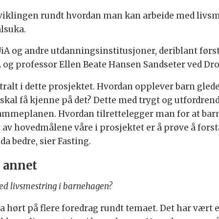
tviklingen rundt hvordan man kan arbeide med livsm
alsuka.
UiA og andre utdanningsinstitusjoner, deriblant f
iA og professor Ellen Beate Hansen Sandseter ved 
ntralt i dette prosjektet. Hvordan opplever barn gl
arn skal få kjenne på det? Dette med trygt og utfordre
ammeplanen. Hvordan tilrettelegger man for at barn 
 av hovedmålene våre i prosjektet er å prøve å fors
a bedre, sier Fasting.
 annet
ed livsmestring i barnehagen?
å ha hørt på flere foredrag rundt temaet. Det har vært