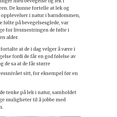
ringer med bevegelse og lek i
ren. De kunne fortelle at lek og
 opplevelser i natur i barndommen,
e følte på bevegelsesglede, var
ge for livsmestringen de følte i
en alder.
fortalte at de i dag velger å være i
else fordi de får en god følelse av
og de sa at de får større
ssnivået sitt, for eksempel før en
 de tenke på lek i natur, samholdet
ge muligheter til å jobbe med
n.