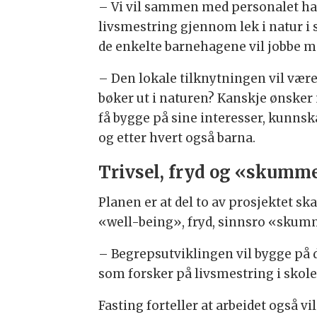
– Vi vil sammen med personalet ha 
livsmestring gjennom lek i natur 
de enkelte barnehagene vil jobbe m
– Den lokale tilknytningen vil vær
bøker ut i naturen? Kanskje ønsker 
få bygge på sine interesser, kunnska
og etter hvert også barna.
Trivsel, fryd og «skumme
Planen er at del to av prosjektet sk
«well-being», fryd, sinnsro «skumm
– Begrepsutviklingen vil bygge på d
som forsker på livsmestring i skole
Fasting forteller at arbeidet også vi