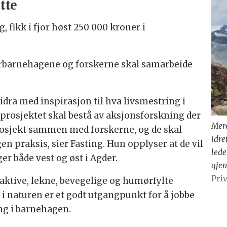
tte
, fikk i fjor høst 250 000 kroner i
kerbarnehagene og forskerne skal samarbeide
dra med inspirasjon til hva livsmestring i
prosjektet skal bestå av aksjonsforskning der
Mere
prosjekt sammen med forskerne, og de skal
idre
n praksis, sier Fasting. Hun opplyser at de vil
lede
r både vest og øst i Agder.
gjen
Priv
 aktive, lekne, bevegelige og humørfylte
 i naturen er et godt utgangpunkt for å jobbe
ng i barnehagen.