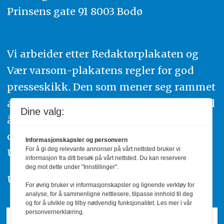
Prinsens gate 91 8003 Bodø
Vi arbeider etter Redaktørplakaten og
Vær varsom-plakatens regler for god
presseskikk. Den som mener seg rammet
av urettmessig publisering, oppfordres til
Dine valg:
å ta kontakt med redaksjonen. Du kan
også klage inn saker til Pressens Faglige
Informasjonskapsler og personvern
For å gi deg relevante annonser på vårt nettsted bruker vi
Utvalg,
www.pfu.no
.
informasjon fra ditt besøk på vårt nettsted. Du kan reservere
deg mot dette under "Innstillinger".
Utgiver: PBL
For øvrig bruker vi informasjonskapsler og lignende verktøy for
analyse, for å sammenligne nettlesere, tilpasse innhold til deg
og for å utvikle og tilby nødvendig funksjonalitet. Les mer i vår
personvernerklæring.