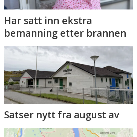
Har satt inn ekstra
bemanning etter brannen
Satser nytt fra august av