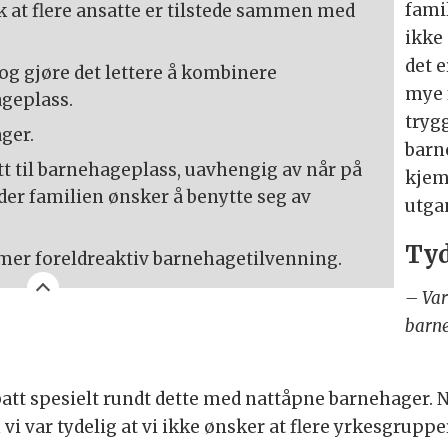
fami
at flere ansatte er tilstede sammen med
ikke 
det e
 og gjøre det lettere å kombinere
mye f
ageplass.
trygg
ger.
barn
rett til barnehageplass, uavhengig av når på
kjem
lder familien ønsker å benytte seg av
utga
Tyd
g mer foreldreaktiv barnehagetilvenning.
– Var
barne
att spesielt rundt dette med nattåpne barnehager. N
vi var tydelig at vi ikke ønsker at flere yrkesgruppe