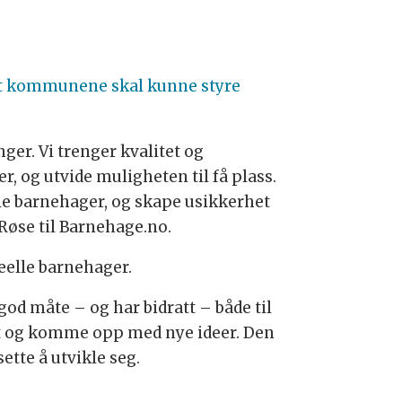
t kommunene skal kunne styre
nger. Vi trenger kvalitet og
r, og utvide muligheten til få plass.
eelle barnehager, og skape usikkerhet
 Røse til Barnehage.no.
eelle barnehager.
 god måte – og har bidratt – både til
tet og komme opp med nye ideer. Den
ette å utvikle seg.