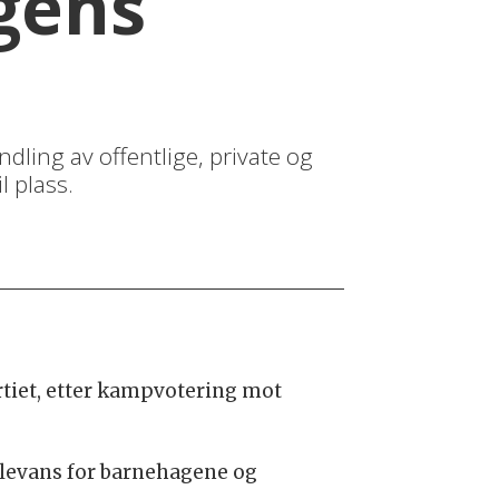
gens
ndling av offentlige, private og
l plass.
rtiet, etter kampvotering mot
elevans for barnehagene og