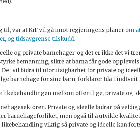
ned).
 til, var at KrF vil gå imot regjeringens planer
om a
r, og tidsavgrense tilskudd.
eelle og private barnehager, og det er ikke det vi tre
å styrke bemanning, sikre at barna får gode opplevelse
. Det vil bidra til uforutsigbarhet for private og id
lge barnehage for sine barn, forklarer Ida Lindtveit
e likebehandlingen mellom offentlige, private og id
arnehagesektoren. Private og ideelle bidrar på veldig
ter barnehageforliket, men også til å utvikle kvali
 likebehandling viktig så private og ideelle kan forts