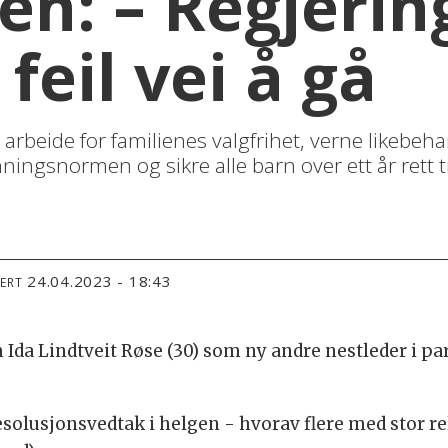
en: – Regjerin
 feil vei å gå
t arbeide for familienes valgfrihet, verne likebeha
ingsnormen og sikre alle barn over ett år rett ti
24.04.2023 - 18:43
TERT
Ida Lindtveit Røse (30) som ny andre nestleder i pa
solusjonsvedtak i helgen - hvorav flere med stor r