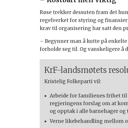
Røse trekker dessuten fram det hu
regelverket for styring og finansie
krav til organisering har satt den p
– Begynner man å kutte på enkelte s
forholde seg til. Og vanskeligere å d
KrF-landsmøtets reso
Kristelig Folkeparti vil:
Arbeide for familienes frihet ti
regjeringens forslag om at ko
og opptak i alle barnehager og 
Verne likebehandling mellom off