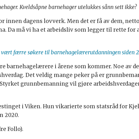
ehager. Kveldsåpne barnehager utelukkes sånn sett ikke?
for innen dagens lovverk. Men det er få av dem, nett
Da må vi ha et arbeidsliv som legger til rette for 
r vært færre søkere til barnehagelærerutdanningen siden 
re barnehagelærere i årene som kommer. Noe av det vik
hverdag. Det veldig mange peker på er grunnbemann
. Styrket grunnbemanning vil gjøre arbeidshverdagen
stinget i Viken. Hun vikarierte som statsråd for Kje
n 2020.
e Follo).