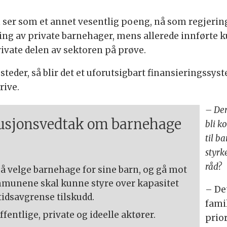
n ser som et annet vesentlig poeng, nå som regjer
ring av private barnehager, mens allerede innførte k
rivate delen av sektoren på prøve.
teder, så blir det et uforutsigbart finansieringssys
rive.
– Der
lusjonsvedtak om barnehage
bli k
til b
styrk
råd?
l å velge barnehage for sine barn, og gå mot
mmunene skal kunne styre over kapasitet
– Det
tidsavgrense tilskudd.
fami
entlige, private og ideelle aktører.
prior