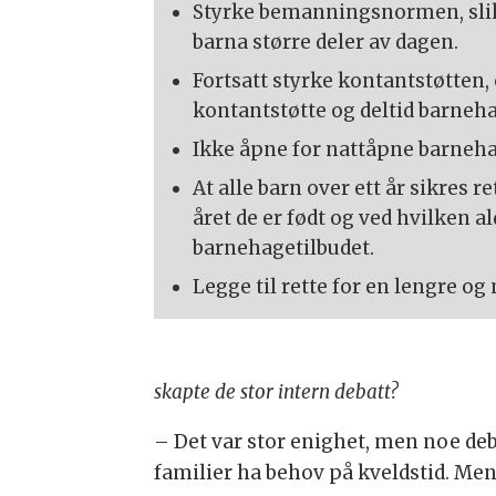
Styrke bemanningsnormen, slik 
barna større deler av dagen.
Fortsatt styrke kontantstøtten,
kontantstøtte og deltid barneh
Ikke åpne for nattåpne barneha
At alle barn over ett år sikres 
året de er født og ved hvilken a
barnehagetilbudet.
Legge til rette for en lengre o
skapte de stor intern debatt?
– Det var stor enighet, men noe deb
familier ha behov på kveldstid. Men 