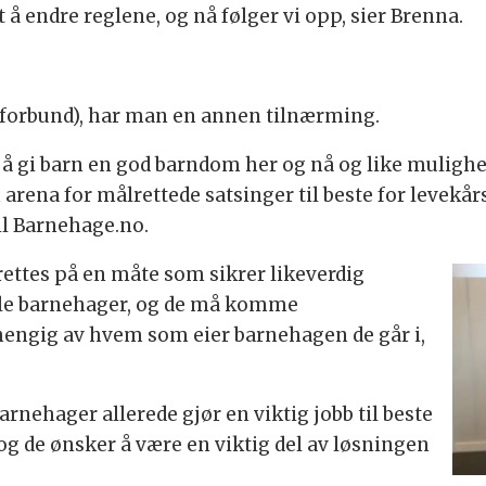
 endre reglene, og nå følger vi opp, sier Brenna.
sforbund), har man en annen tilnærming.
 å gi barn en god barndom her og nå og like mulighet
 arena for målrettede satsinger til beste for levek
il Barnehage.no.
rettes på en måte som sikrer likeverdig
alle barnehager, og de må komme
vhengig av hvem som eier barnehagen de går i,
rnehager allerede gjør en viktig jobb til beste
 og de ønsker å være en viktig del av løsningen