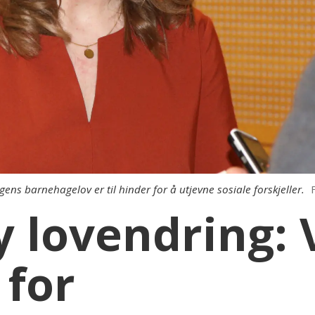
ns barnehagelov er til hinder for å utjevne sosiale forskjeller.
y lovendring: V
 for