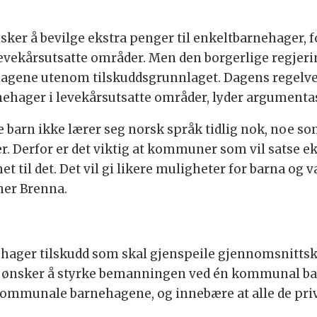
sker å bevilge ekstra penger til enkeltbarnehager,
evekårsutsatte områder. Men den borgerlige regjerin
gene utenom tilskuddsgrunnlaget. Dagens regelver
rnehager i levekårsutsatte områder, lyder argumenta
e barn ikke lærer seg norsk språk tidlig nok, noe so
r. Derfor er det viktig at kommuner som vil satse e
 til det. Det vil gi likere muligheter for barna og v
ner Brenna.
nehager tilskudd som skal gjenspeile gjennomsnitt
ønsker å styrke bemanningen ved én kommunal barn
 kommunale barnehagene, og innebære at alle de p