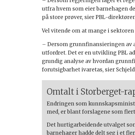
– Dersom regjeringen lager et rege
utfra hvem som eier barnehagen de g
på store prøver, sier PBL-direktøren
Vel vitende om at mange i sektoren 
– Dersom grunnfinansieringen av al
utfordret. Det er en utvikling PBL 
grundig analyse av hvordan grunnf
forutsigbarhet ivaretas, sier Schjel
Omtalt i Storberget-r
Endringen som kunnskapsminister
med, er blant forslagene som flert
Det hurtigarbeidende utvalget som
barnehager hadde delt seg i et fler