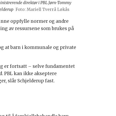
nistrerende direktør i PBL Jørn-Tommy
elderup
Foto: Mariell Tverrå Løkås
kunne oppfylle normer og andre
tning av ressursene som brukes på
 og at barn i kommunale og private
 er fortsatt – selve fundamentet
id. PBL kan ikke akseptere
, slår Schjelderup fast.