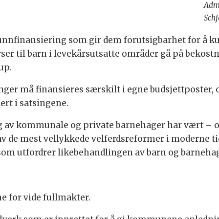
Admi
Schj
runnfinansiering som gir dem forutsigbarhet for å 
urser til barn i levekårsutsatte områder gå på bekos
up.
nger må finansieres særskilt i egne budsjettposter,
ert i satsingene.
 av kommunale og private barnehager har vært – og
n av de mest vellykkede velferdsreformer i moderne t
om utfordrer likebehandlingen av barn og barnehager
 for vide fullmakter.