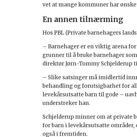
vet at mange kommuner har ønsket å
En annen tilnærming
Hos PBL (Private barnehagers land
– Barnehager er en viktig arena for
grunner til å bruke barnehager som
direktør Jørn-Tommy Schjelderup t
– Slike satsinger må imidlertid inn
behandling og forutsigbarhet for 
levekårsutsatte barn til gode – ua
understreker han.
Schjelderup minner om at private ba
for barn i levekårsutsatte områder,
også i fremtiden.