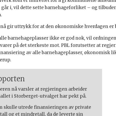
lverk som er innrettet for å gi kommunene anledning
år i, vil dette sette barnehageforliket – og tilbud
.
nå gir uttrykk for at den økonomiske hverdagen er b
le barnehageplasser ikke er god nok, vil ordninge
advarer på det sterkeste mot. PBL forutsetter at re
inansiering av alle barnehageplasser, økonomisk li
derup.
apporten
en nå varsler at regjeringen arbeider
allet i Storberget-utvalget har pekt på.
 skulle utrede finansieringen av private
tall og et mindretall, da de leverte sin