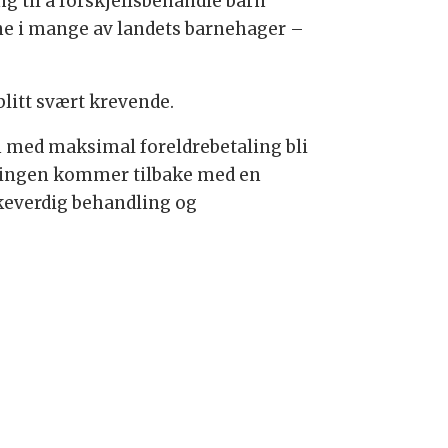
 til å forskjellsbehandle barn
ene i mange av landets barnehager –
litt svært krevende.
n med maksimal foreldrebetaling bli
gjeringen kommer tilbake med en
keverdig behandling og