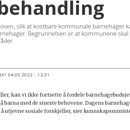
sbehandling
loven, slik at kostbare kommunale barnehager 
 barnehager. Begrunnelsen er at kommunene ska
råder.
04.05.2022 - 12:31
TERT
ller, kan vi ikke fortsette å fordele barnehagebudsj
 barna med de største behovene. Dagens barnehagelov
å utjevne sosiale forskjeller, sier kunnskapsminis