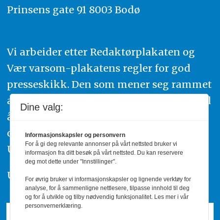
Prinsens gate 91 8003 Bodø
Vi arbeider etter Redaktørplakaten og
Vær varsom-plakatens regler for god
presseskikk. Den som mener seg rammet
av urettmessig publisering, oppfordres til
Dine valg:
å ta kontakt med redaksjonen. Du kan
også klage inn saker til Pressens Faglige
Informasjonskapsler og personvern
For å gi deg relevante annonser på vårt nettsted bruker vi
Utvalg,
www.pfu.no
.
informasjon fra ditt besøk på vårt nettsted. Du kan reservere
deg mot dette under "Innstillinger".
Utgiver: PBL
For øvrig bruker vi informasjonskapsler og lignende verktøy for
analyse, for å sammenligne nettlesere, tilpasse innhold til deg
og for å utvikle og tilby nødvendig funksjonalitet. Les mer i vår
personvernerklæring.