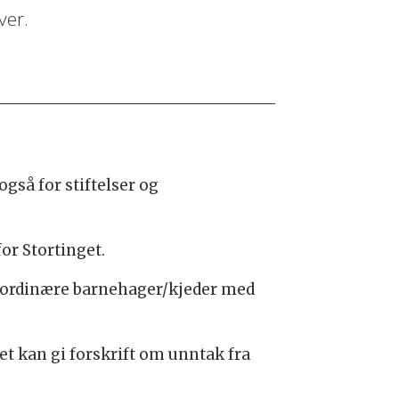
ver.
gså for stiftelser og
r Stortinget.
e ordinære barnehager/kjeder med
t kan gi forskrift om unntak fra