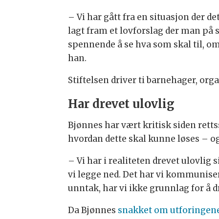
– Vi har gått fra en situasjon der de
lagt fram et lovforslag der man på s
spennende å se hva som skal til, o
han.
Stiftelsen driver ti barnehager, org
Har drevet ulovlig
Bjønnes har vært kritisk siden rettss
hvordan dette skal kunne løses – o
– Vi har i realiteten drevet ulovli
vi legge ned. Det har vi kommunisert 
unntak, har vi ikke grunnlag for å d
Da Bjønnes
snakket om utforingene