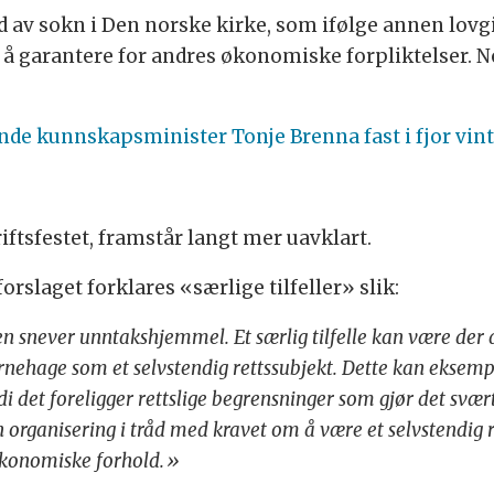
d av sokn i Den norske kirke, som ifølge annen lovg
l å garantere for andres økonomiske forpliktelser. N
nde kunnskapsminister Tonje Brenna fast i fjor vint
iftsfestet, framstår langt mer uavklart.
rslaget forklares «særlige tilfeller» slik:
n snever unntakshjemmel. Et særlig tilfelle kan være der det
arnehage som et selvstendig rettssubjekt. Dette kan eksemp
i det foreligger rettslige begrensninger som gjør det svær
 organisering i tråd med kravet om å være et selvstendig re
 økonomiske forhold.»