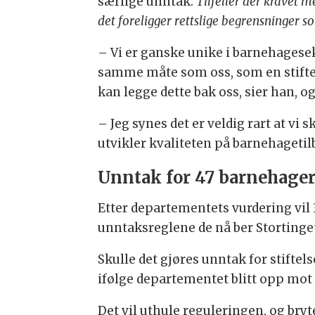
særlige unntak:
Tilfeller der kravet 
det foreligger rettslige begrensninger s
– Vi er ganske unike i barnehagese
samme måte som oss, som en stiftel
kan legge dette bak oss, sier han, og
– Jeg synes det er veldig rart at vi
utvikler kvaliteten på barnehagetil
Unntak for 47 barnehage
Etter departementets vurdering vil 
unntaksreglene de nå ber Stortinge
Skulle det gjøres unntak for stiftels
ifølge departementet blitt opp mot
Det vil uthule reguleringen, og bry