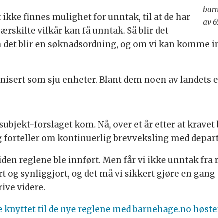
barn
t ikke finnes mulighet for unntak, til at de har
av 6
ærskilte vilkår kan få unntak. Så blir det
m det blir en søknadsordning, og om vi kan komme 
anisert som sju enheter. Blant dem noen av landets e
ubjekt-forslaget kom. Nå, over et år etter at kravet 
g forteller om kontinuerlig brevveksling med depar
g siden reglene ble innført. Men får vi ikke unntak f
og synliggjort, og det må vi sikkert gjøre en gang til.
rive videre.
 knyttet til de nye reglene med barnehage.no høst