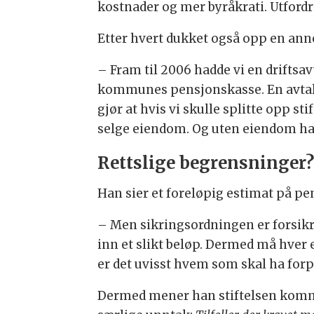
kostnader og mer byråkrati. Utfordri
Etter hvert dukket også opp en ann
– Fram til 2006 hadde vi en drift
kommunes pensjonskasse. En avtale
gjør at hvis vi skulle splitte opp st
selge eiendom. Og uten eiendom har 
Rettslige begrensninger
Han sier et foreløpig estimat på pe
– Men sikringsordningen er forsikri
inn et slikt beløp. Dermed må hver e
er det uvisst hvem som skal ha forpl
Dermed mener han stiftelsen komm