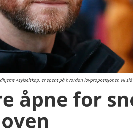
ndhjems Asylselskap, er spent på hvordan lovproposisjonen vil slå 
re åpne for s
loven