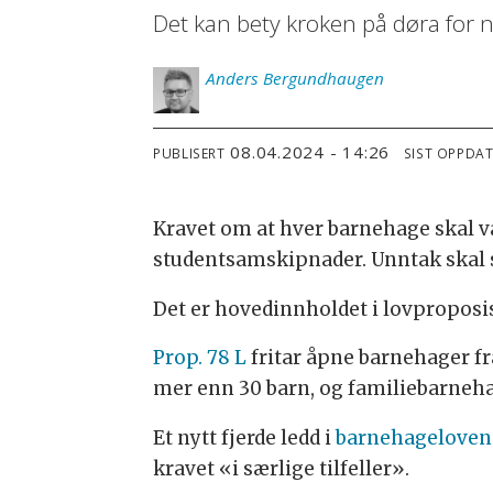
Det kan bety kroken på døra for 
Anders
Bergundhaugen
08.04.2024 - 14:26
PUBLISERT
SIST OPPDA
Kravet om at hver barnehage skal væ
studentsamskipnader. Unntak skal skj
Det er hovedinnholdet i lovpropos
Prop. 78 L
fritar åpne barnehager f
mer enn 30 barn, og familiebarneha
Et nytt fjerde ledd i
barnehageloven
kravet «i særlige tilfeller».