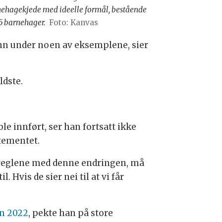
ehagekjede med ideelle formål, bestående
5 barnehager.
Foto: Kanvas
inn under noen av eksemplene, sier
ldste.
ble innført, ser han fortsatt ikke
tementet.
ra reglene med denne endringen, må
 Hvis de sier nei til at vi får
en 2022
, pekte han på store