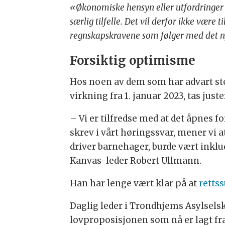
«Økonomiske hensyn eller utfordringer s
særlig tilfelle. Det vil derfor ikke være
regnskapskravene som følger med det ny
Forsiktig optimisme
Hos noen av dem som har advart st
virkning fra 1. januar 2023, tas ju
– Vi er tilfredse med at det åpnes 
skrev i vårt høringssvar, mener vi a
driver barnehager, burde vært inkl
Kanvas-leder Robert Ullmann.
Han har lenge vært klar på at
rettss
Daglig leder i Trondhjems Asylselsk
lovproposisjonen som nå er lagt fram