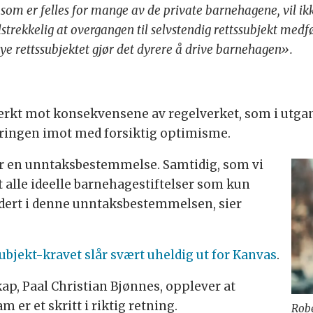
om er felles for mange av de private barnehagene, vil ikke
 tilstrekkelig at overgangen til selvstendig rettssubjekt med
e rettssubjektet gjør det dyrere å drive barnehagen».
erkt mot konsekvensene av regelverket, som i utga
steringen imot med forsiktig optimisme.
for en unntaksbestemmelse. Samtidig, som vi
t alle ideelle barnehagestiftelser som kun
udert i denne unntaksbestemmelsen, sier
ubjekt-kravet slår svært uheldig ut for Kanvas
.
ap, Paal Christian Bjønnes, opplever at
 er et skritt i riktig retning.
Robe