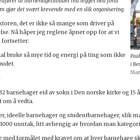
medfører at barnehagetilbudet må legges ned fordi
om gjør det svært krevende med en slik organisering.
ktoren, det er ikke så mange som driver på
se. Nå håper jeg reglene åpner opp for at vi
 fortsetter:
 skal bruke så mye tid og energi på ting som ikke
Paal
budet.
i Be
Mar
r
32 barnehager eid av sokn i Den norske kirke og 15 
t om å vedta.
er, ideelle barnehager og studentbarnehager, slik mang
 1000 unntak, litt avhengig av hvordan man kategori
te med formålet med kravet om at hver barnehage ska