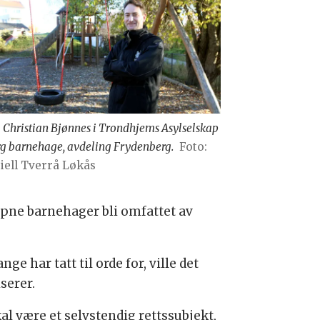
 Christian Bjønnes i Trondhjems Asylselskap
rg barnehage, avdeling Frydenberg.
Foto:
iell Tverrå Løkås
åpne barnehager bli omfattet av
e har tatt til orde for, ville det
serer.
l være et selvstendig rettssubjekt,