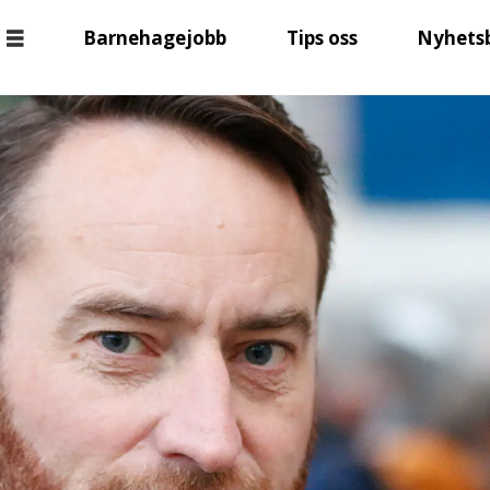
Barnehagejobb
Tips oss
Nyhets