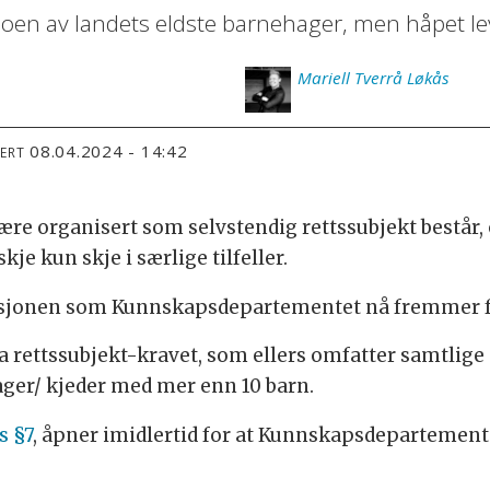
noen av landets eldste barnehager, men håpet le
Mariell
Tverrå Løkås
08.04.2024 - 14:42
TERT
re organisert som selvstendig rettssubjekt består, o
e kun skje i særlige tilfeller.
isjonen som Kunnskapsdepartementet nå fremmer fo
ra rettssubjekt-kravet, som ellers omfatter samtlig
ger/ kjeder med mer enn 10 barn.
s §7
, åpner imidlertid for at Kunnskapsdepartemente