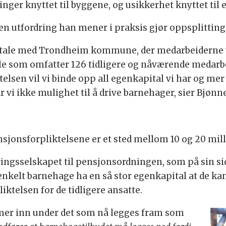
nger knyttet til byggene, og usikkerhet knyttet til e
en utfordring han mener i praksis gjør oppsplitting
savtale med Trondheim kommune, der medarbeiderne 
 som omfatter 126 tidligere og nåværende medarbei
iftelsen vil vi binde opp all egenkapital vi har og me
vi ikke mulighet til å drive barnehager, sier Bjønne
?
nsjonsforpliktelsene er et sted mellom 10 og 20 mil
ngsselskapet til pensjonsordningen, som på sin side
nkelt barnehage ha en så stor egenkapital at de kan 
iktelsen for de tidligere ansatte.
er inn under det som nå legges fram som