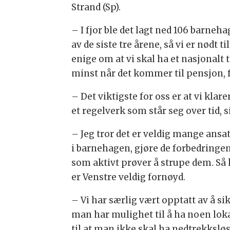
Strand (Sp).
– I fjor ble det lagt ned 106 barneha
av de siste tre årene, så vi er nødt 
enige om at vi skal ha et nasjonalt
minst når det kommer til pensjon, 
– Det viktigste for oss er at vi kla
et regelverk som står seg over tid, 
– Jeg tror det er veldig mange ansa
i barnehagen, gjøre de forbedringen
som aktivt prøver å strupe dem. Så kl
er Venstre veldig fornøyd.
– Vi har særlig vært opptatt av å si
man har mulighet til å ha noen loka
til at man ikke skal ha nedtrekkslø