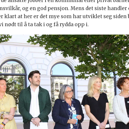
 de ansatte jobber i en kommunal eller privat barneh
nsvilkår, og en god pensjon. Mens det siste handler
er klart at her er det mye som har utviklet seg siden
 nødt til å ta tak i og få rydda opp i.