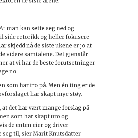
ektoren de siste årene.
e: At man kan sette seg ned og
il side retorikk og heller fokusere
ar skjedd nå de siste ukene er jo at
de videre samtalene. Det gjenstår
er at vi har de beste forutsetninger
age.no.
gen som har tro på. Men én ting er de
lovforslaget har skapt mye støy.
 at det har vært mange forslag på
, men som har skapt uro og
s de enten eier og driver
eg til, sier Marit Knutsdatter