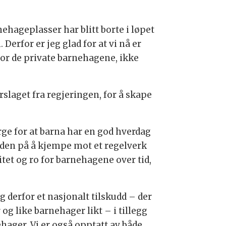
nehageplasser har blitt borte i løpet
 Derfor er jeg glad for at vi nå er
for de private barnehagene, ikke
rslaget fra regjeringen, for å skape
rge for at barna har en god hverdag
tiden på å kjempe mot et regelverk
litet og ro for barnehagene over tid,
g derfor et nasjonalt tilskudd – der
g like barnehager likt – i tillegg
hager. Vi er også opptatt av både