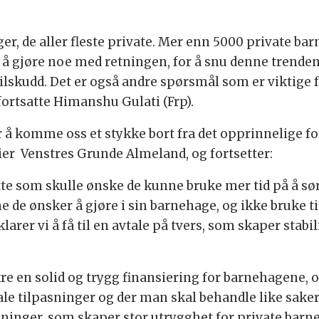
ger, de aller fleste private. Mer enn 5000 private bar
til å gjøre noe med retningen, for å snu denne trenden.
 tilskudd. Det er også andre spørsmål som er viktige 
fortsatte Himanshu Gulati (Frp).
rer å komme oss et stykke bort fra det opprinnelige fo
sier Venstres Grunde Almeland, og fortsetter:
tte som skulle ønske de kunne bruke mer tid på å sø
e de ønsker å gjøre i sin barnehage, og ikke bruke 
arer vi å få til en avtale på tvers, som skaper stabi
kre en solid og trygg finansiering for barnehagene, o
le tilpasninger og der man skal behandle like saker o
sninger, som skaper stor utrygghet for private barne