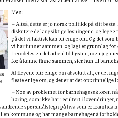
feransen med å slå fast at det har vært mye uro i s
Men:
– Altså, dette er jo norsk politikk på sitt best
diskutere de langsiktige løsningene, og legge t
på det vi faktisk kan bli enige om. Og det som h
vi har funnet sammen, og lagt et grunnlag for 
fremdeles en del arbeid til høsten, men jeg men
for å kunne finne sammen, sier hun til barneh
At fløyene blir enige om absolutt alt, er det in
gen
fleste enige om, og det er at det opprinnelige 
je
– Noe av problemet for barnehagesektoren nå,
høring, som ikke har resultert i lovendringer
 vandrende spørsmålstegn på hva som er framtida hvi
r i en kommune og har mange barnehager å forholde s