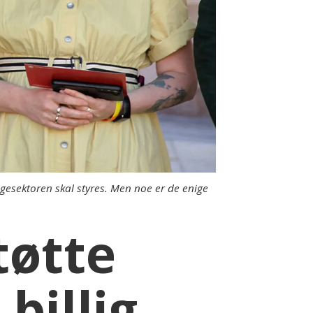
gesektoren skal styres. Men noe er de enige
tøtte
billig