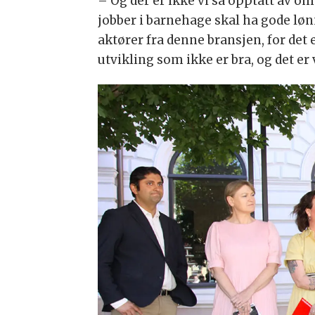
– Og der er ikke vi så opptatt av om
jobber i barnehage skal ha gode løn
aktører fra denne bransjen, for det 
utvikling som ikke er bra, og det er vi