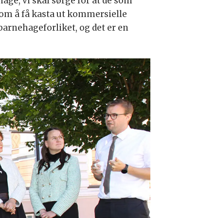
age, vi skal sørge for at de som
 om å få kasta ut kommersielle
 barnehageforliket, og det er en