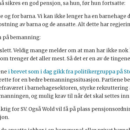
må sikres en god pensjon, sa hun, før hun fortsatte:
te og for barna. Vi kan ikke lenger ha en barnehage d
ning av barna og de ansatte. Alt dette har regjering
en på bemanning:
og slett. Veldig mange melder om at man har ikke no
om trenger det aller mest. Så det er en av de tingene
ene
i brevet som i dag gikk fra politikergruppa på St
il rette for en bedre bemanningssituasjon. Partiene 
ykefraværet i barnehagesektoren, styrke rekrutterin
nningen, og mulig krav til når det skal settes inn
iktig for SV. Også Wold vil få på plass pensjonsordn
jon.