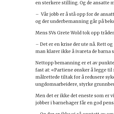
en sterkere stilling. Og de ansatte 
– Vår jobb er å stå opp for de ansat
og der underbemanning går på bekost
Mens SVs Grete Wold tok opp tråd
– Det er en krise der ute nå. Rett 
man klarer ikke å ivareta de barna s
Nettopp bemanning er et av punkt
fast at: «Partiene ønsker å legge t
målrettede tiltak for å redusere s
ungdomsarbeidere, styrke grunnbema
Men det er ikke det eneste som er v
jobber i barnehager får en god pens