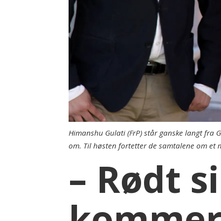
Himanshu Gulati (FrP) står ganske langt fra 
om. Til høsten fortetter de samtalene om et 
– Rødt s
kommer ik