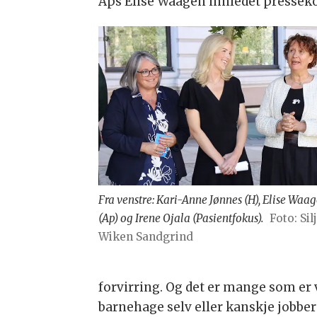
Aps Elise Waagen innledet pressekon
Fra venstre: Kari-Anne Jønnes (H), Elise Waa
(Ap) og Irene Ojala (Pasientfokus).
Foto: Sil
Wiken Sandgrind
forvirring. Og det er mange som er
barnehage selv eller kanskje jobbe