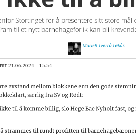
enfor Stortinget for å presentere sitt store mål
am til et nytt barnehageforlik kan bli krevend
Mariell
Tverrå Løkås
21.06.2024 - 15:54
TERT
større avstand mellom blokkene enn den gode stemni
lokkeklart, særlig fra SV og Rødt:
kke til å komme billig, slo Hege Bae Nyholt fast, og
 strammes til rundt profitten til barnehagebarone