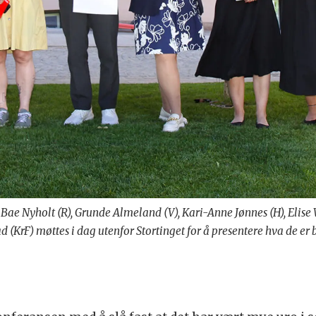
Bae Nyholt (R), Grunde Almeland (V), Kari-Anne Jønnes (H), Elise 
d (KrF) møttes i dag utenfor Stortinget for å presentere hva de er b