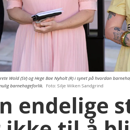
Grete Wold (SV) og Hege Bae Nyholt (R) i synet på hvordan barneha
mulig barnehageforlik.
Foto: Silje Wiken Sandgrind
in endelige s
ke til å bli 