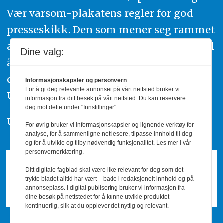
Vær varsom-plakatens regler for god
presseskikk. Den som mener seg rammet
av urettmessig publisering, oppfordres til
Dine valg:
å ta kontakt med redaksjonen. Du kan
også klage inn saker til Pressens Faglige
Informasjonskapsler og personvern
For å gi deg relevante annonser på vårt nettsted bruker vi
Utvalg,
www.pfu.no
.
informasjon fra ditt besøk på vårt nettsted. Du kan reservere
deg mot dette under "Innstillinger".
Utgiver: PBL
For øvrig bruker vi informasjonskapsler og lignende verktøy for
analyse, for å sammenligne nettlesere, tilpasse innhold til deg
og for å utvikle og tilby nødvendig funksjonalitet. Les mer i vår
personvernerklæring.
Ditt digitale fagblad skal være like relevant for deg som det
trykte bladet alltid har vært – bade i redaksjonelt innhold og på
annonseplass. I digital publisering bruker vi informasjon fra
dine besøk på nettstedet for å kunne utvikle produktet
kontinuerlig, slik at du opplever det nyttig og relevant.