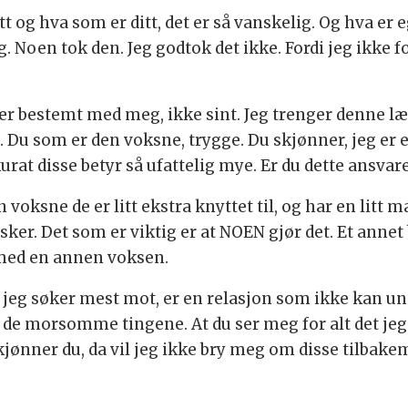
t og hva som er ditt, det er så vanskelig. Og hva er 
ag. Noen tok den. Jeg godtok det ikke. Fordi jeg ikke
. Vær bestemt med meg, ikke sint. Jeg trenger denne
 som er den voksne, trygge. Du skjønner, jeg er e
urat disse betyr så ufattelig mye. Er du dette ansvar
voksne de er litt ekstra knyttet til, og har en litt 
sker. Det som er viktig er at NOEN gjør det. Et annet
n med en annen voksen.
eg søker mest mot, er en relasjon som ikke kan unde
 de morsomme tingene. At du ser meg for alt det je
kjønner du, da vil jeg ikke bry meg om disse tilbake