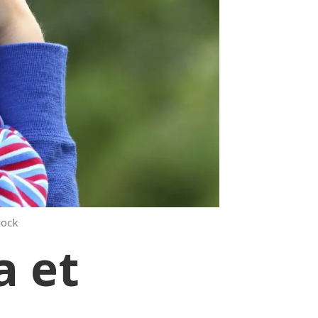
tock
a et