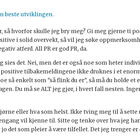
en beste utviklingen.
r, så hvorfor skulle jeg bry meg? Gi meg gjerne ti p
sitive i solid overvekt, så vil jeg søke oppmerksomhet
gativ atferd. All PR er god PR, da.
 sies det. Nei, men det er også noe som heter individu
å positive tilbakemeldingene ikke druknes i et enorm
oe så enkelt som "så flink du er", så må du holde e
. Du må se ALT jeg gjør, i hvert fall nesten. Ingen 
 hjørne eller hva som helst. Ikke tving meg til å sett
 engang vil kjenne til. Sitte og tenke over hva jeg ha
Er jo det som pleier å være tilfellet. Det jeg trenger 