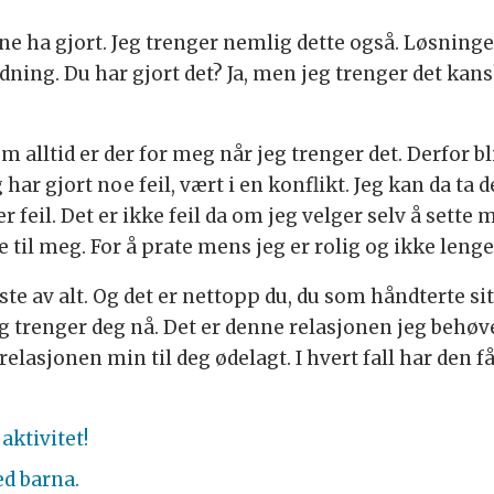
e ha gjort. Jeg trenger nemlig dette også. Løsninger
ing. Du har gjort det? Ja, men jeg trenger det kanskj
om alltid er der for meg når jeg trenger det. Derfor b
ar gjort noe feil, vært i en konflikt. Jeg kan da ta 
er feil. Det er ikke feil da om jeg velger selv å sette
 til meg. For å prate mens jeg er rolig og ikke leng
igste av alt. Og det er nettopp du, du som håndterte
g trenger deg nå. Det er denne relasjonen jeg behøv
relasjonen min til deg ødelagt. I hvert fall har den f
aktivitet!
ed barna.