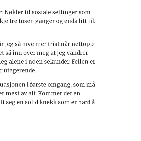
. Nøkler til sosiale settinger som
e tre tusen ganger og enda litt til.
lir jeg så mye mer trist når nettopp
det så inn over meg at jeg vandrer
 meg alene i noen sekunder. Feilen er
er utagerende.
 situasjonen i første omgang, som må
er mest av alt. Kommer det en
ått seg en solid knekk som er hard å