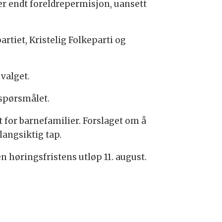
ter endt foreldrepermisjon, uansett
rtiet, Kristelig Folkeparti og
 valget.
 spørsmålet.
or barnefamilier. Forslaget om å
 langsiktig tap.
 høringsfristens utløp 11. august.