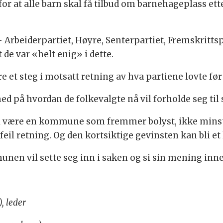
 for at alle barn skal få tilbud om barnehageplass et
 Arbeiderpartiet, Høyre, Senterpartiet, Fremskrittspa
de var «helt enig» i dette.
re et steg i motsatt retning av hva partiene lovte før
med på hvordan de folkevalgte nå vil forholde seg til
 være en kommune som fremmer bolyst, ikke minst f
i feil retning. Og den kortsiktige gevinsten kan bli et
en vil sette seg inn i saken og si sin mening innen
, leder