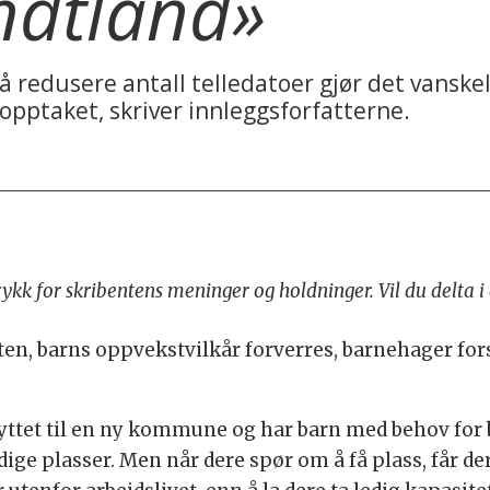
ndtland»
redusere antall telledatoer gjør det vanskeli
ptaket, skriver innleggsforfatterne.
trykk for skribentens meninger og holdninger. Vil du delta 
heten, barns oppvekstvilkår forverres, barnehager fo
r flyttet til en ny kommune og har barn med behov f
edige plasser. Men når dere spør om å få plass, får