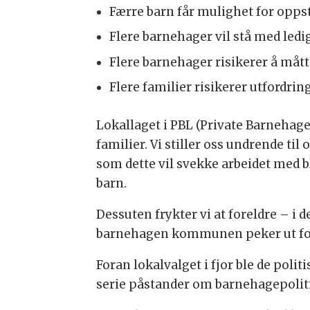
Færre barn får mulighet for oppst
Flere barnehager vil stå med ledi
Flere barnehager risikerer å må
Flere familier risikerer utfordrin
Lokallaget i PBL (Private Barnehage
familier. Vi stiller oss undrende ti
som dette vil svekke arbeidet med 
barn.
Dessuten frykter vi at foreldre – i de
barnehagen kommunen peker ut for de
Foran lokalvalget i fjor ble de polit
serie påstander om barnehagepolit