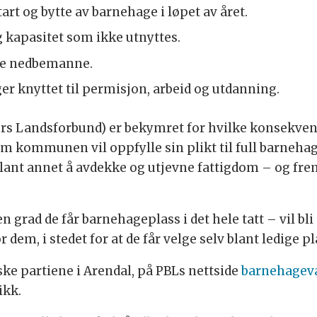
art og bytte av barnehage i løpet av året.
g kapasitet som ikke utnyttes.
tte nedbemanne.
ger knyttet til permisjon, arbeid og utdanning.
rs Landsforbund) er bekymret for hvilke konsekvense
l om kommunen vil oppfylle sin plikt til full barneha
blant annet å avdekke og utjevne fattigdom – og fr
n grad de får barnehageplass i det hele tatt – vil bli n
m, i stedet for at de får velge selv blant ledige pl
iske partiene i Arendal, på PBLs nettside
barnehageva
ikk.