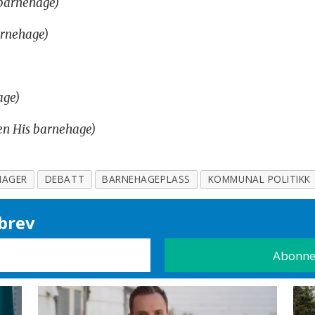
 barnehage)
arnehage)
age)
en His barnehage)
HAGER
DEBATT
BARNEHAGEPLASS
KOMMUNAL POLITIKK
brev