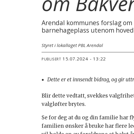
om Bakve
Arendal kommunes forslag om å 
barnehageplass utenom hovedop
Styret i lokallaget PBL Arendal
15.07.2024 - 13:22
PUBLISERT
Dette er et innsendt bidrag, og gir ut
Blir dette vedtatt, svekkes valgfri
valgløfter brytes.
Se for deg at du og din familie ha
familien ønsker å bruke har flere l