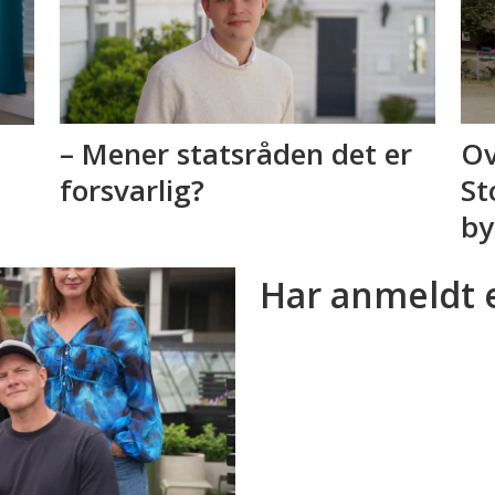
– Mener statsråden det er
Ov
forsvarlig?
St
by
Har anmeldt 