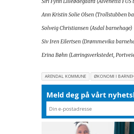
Siri Fyhn Lilleødegaard (Alvehetta FUS
Ann Kristin Solie Olsen (Trollstubben b
Solveig Christiansen (Asdal barnehage)
Siv Iren Eilertsen (Drømmevika barneh
Erina Bøhn (Læringsverkstedet, Portvei
ARENDAL KOMMUNE
ØKONOMI I BARNE
Meld deg på vårt nyhets