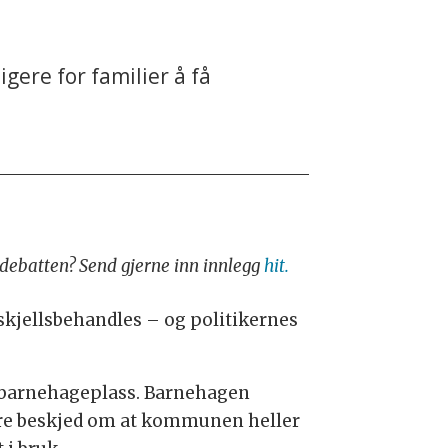
gere for familier å få
i debatten? Send gjerne inn innlegg
hit.
rskjellsbehandles – og politikernes
or barnehageplass. Barnehagen
 dere beskjed om at kommunen heller