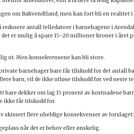
 utenfor arbeidslivet, enn å la dere ta ledig kapasitet
angen om Bakvendtland, men kan fort bli en realitet
 redusere antall telledatoer i barnehagene i Arendal
er mulig å spare 15–20 millioner kroner i året på
elig ut. Men konsekvensene kan bli store.
ivate barnehager bare får tilskudd for det antall ba
ere barn, vil de ikke utløse tilskudd før ved neste te
itt bare dekker om lag 15 prosent av kostnadene barn
ikke får tilskudd for.
skissert flere uheldige konsekvenser av forslaget:
eplass når det er behov eller ønskelig.