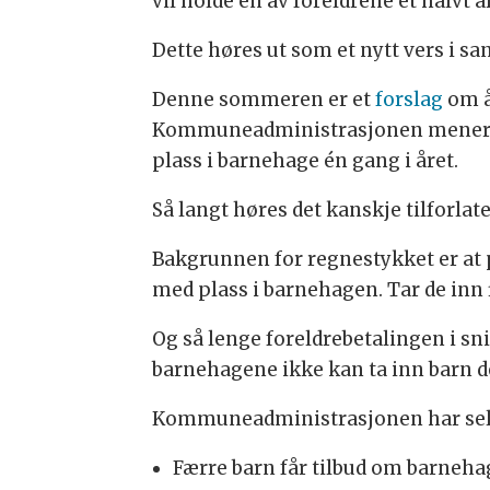
vil holde en av foreldrene et halvt år
Dette høres ut som et nytt vers i s
Denne sommeren er et
forslag
om å
Kommuneadministrasjonen mener det 
plass i barnehage én gang i året.
Så langt høres det kanskje tilforlat
Bakgrunnen for regnestykket er at pr
med plass i barnehagen. Tar de inn fl
Og så lenge foreldrebetalingen i sn
barnehagene ikke kan ta inn barn de 
Kommuneadministrasjonen har selv 
Færre barn får tilbud om barnehag