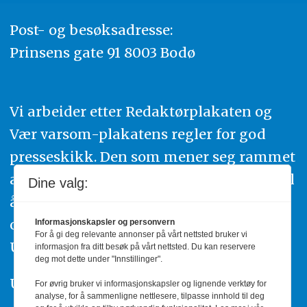
Post- og besøksadresse:
Prinsens gate 91 8003 Bodø
Vi arbeider etter Redaktørplakaten og
Vær varsom-plakatens regler for god
presseskikk. Den som mener seg rammet
av urettmessig publisering, oppfordres til
Dine valg:
å ta kontakt med redaksjonen. Du kan
også klage inn saker til Pressens Faglige
Informasjonskapsler og personvern
For å gi deg relevante annonser på vårt nettsted bruker vi
Utvalg,
www.pfu.no
.
informasjon fra ditt besøk på vårt nettsted. Du kan reservere
deg mot dette under "Innstillinger".
Utgiver: PBL
For øvrig bruker vi informasjonskapsler og lignende verktøy for
analyse, for å sammenligne nettlesere, tilpasse innhold til deg