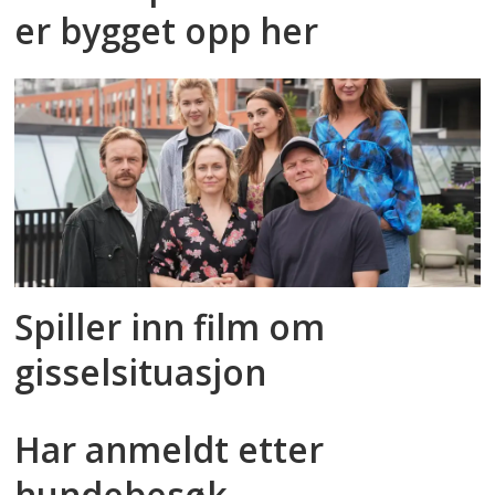
er bygget opp her
Spiller inn film om
gisselsituasjon
Har anmeldt etter
hundebesøk