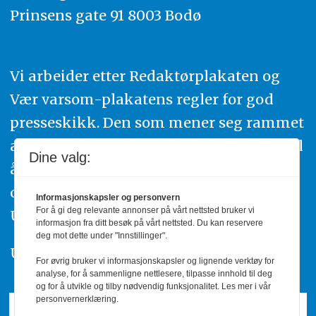
Prinsens gate 91 8003 Bodø
Vi arbeider etter Redaktørplakaten og
Vær varsom-plakatens regler for god
presseskikk. Den som mener seg rammet
av urettmessig publisering, oppfordres til
Dine valg:
å ta kontakt med redaksjonen. Du kan
også klage inn saker til Pressens Faglige
Informasjonskapsler og personvern
For å gi deg relevante annonser på vårt nettsted bruker vi
Utvalg,
www.pfu.no
.
informasjon fra ditt besøk på vårt nettsted. Du kan reservere
deg mot dette under "Innstillinger".
Utgiver: PBL
For øvrig bruker vi informasjonskapsler og lignende verktøy for
analyse, for å sammenligne nettlesere, tilpasse innhold til deg
og for å utvikle og tilby nødvendig funksjonalitet. Les mer i vår
personvernerklæring.