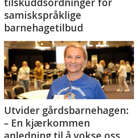
tilskuddsordninger for
samiskspråklige
barnehagetilbud
Utvider gårdsbarnehagen:
– En kjærkommen
anledning til å vokse oss