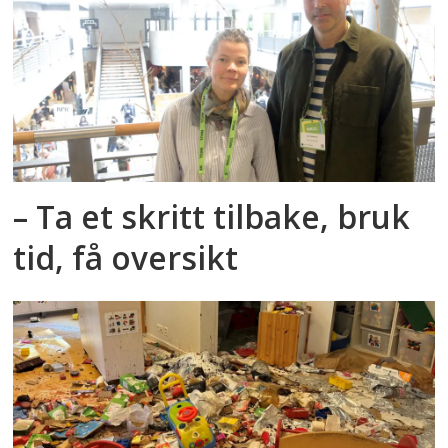
– Ta et skritt tilbake, bruk
tid, få oversikt