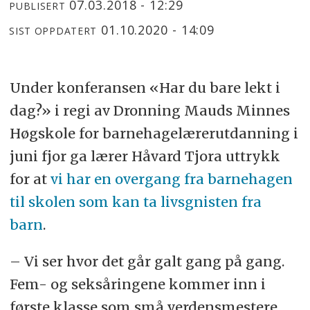
07.03.2018 - 12:29
PUBLISERT
01.10.2020 - 14:09
SIST OPPDATERT
Under konferansen «Har du bare lekt i
dag?» i regi av Dronning Mauds Minnes
Høgskole for barnehagelærerutdanning i
juni fjor ga lærer Håvard Tjora uttrykk
for at
vi har en overgang fra barnehagen
til skolen som kan ta livsgnisten fra
barn
.
– Vi ser hvor det går galt gang på gang.
Fem- og seksåringene kommer inn i
første klasse som små verdensmestere,