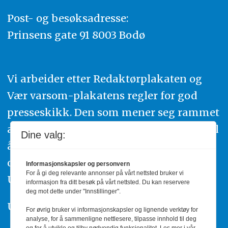
Post- og besøksadresse:
Prinsens gate 91 8003 Bodø
Vi arbeider etter Redaktørplakaten og
Vær varsom-plakatens regler for god
presseskikk. Den som mener seg rammet
av urettmessig publisering, oppfordres til
Dine valg:
å ta kontakt med redaksjonen. Du kan
også klage inn saker til Pressens Faglige
Informasjonskapsler og personvern
For å gi deg relevante annonser på vårt nettsted bruker vi
Utvalg,
www.pfu.no
.
informasjon fra ditt besøk på vårt nettsted. Du kan reservere
deg mot dette under "Innstillinger".
Utgiver: PBL
For øvrig bruker vi informasjonskapsler og lignende verktøy for
analyse, for å sammenligne nettlesere, tilpasse innhold til deg