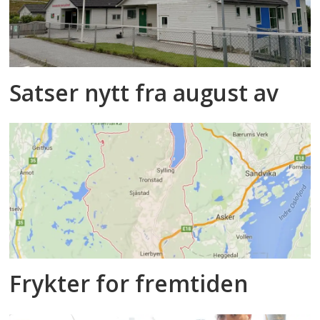
Satser nytt fra august av
Frykter for fremtiden