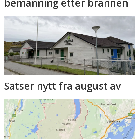
bemanning etter brannen
Satser nytt fra august av