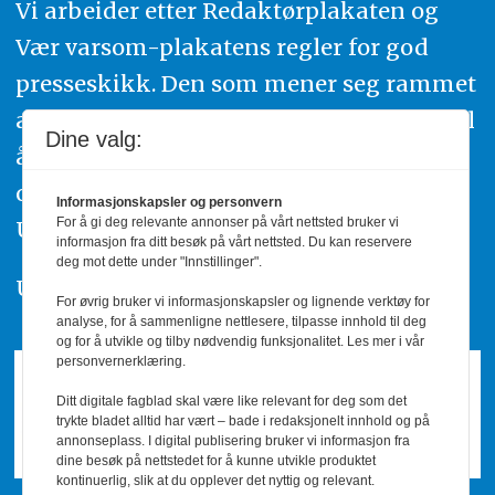
Vi arbeider etter Redaktørplakaten og
Vær varsom-plakatens regler for god
presseskikk. Den som mener seg rammet
av urettmessig publisering, oppfordres til
Dine valg:
å ta kontakt med redaksjonen. Du kan
også klage inn saker til Pressens Faglige
Informasjonskapsler og personvern
For å gi deg relevante annonser på vårt nettsted bruker vi
Utvalg,
www.pfu.no
.
informasjon fra ditt besøk på vårt nettsted. Du kan reservere
deg mot dette under "Innstillinger".
Utgiver: PBL
For øvrig bruker vi informasjonskapsler og lignende verktøy for
analyse, for å sammenligne nettlesere, tilpasse innhold til deg
og for å utvikle og tilby nødvendig funksjonalitet. Les mer i vår
personvernerklæring.
Ditt digitale fagblad skal være like relevant for deg som det
trykte bladet alltid har vært – bade i redaksjonelt innhold og på
annonseplass. I digital publisering bruker vi informasjon fra
dine besøk på nettstedet for å kunne utvikle produktet
kontinuerlig, slik at du opplever det nyttig og relevant.