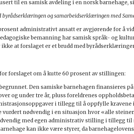
usert til en samisk avdeling i en norsk barnehage, sie
 med byrådserklæringen og samarbeidserklæringen med Same
prosent administrativt ansatt er avgjørende for å vi
 pedagogiske bemanning har samisk språk- og kult
 ikke at forslaget er et brudd med byrådserklæringe
or forslaget om å kutte 60 prosent av stillingen:
 begrunnet. Den samiske barnehagen finansieres p
 over og under tre år, pluss foreldrenes oppholdsbet
inistrasjonsoppgaver i tillegg til å oppfylle krav
e vurdert nødvendig i en situasjon hvor «alle stein
vendig med egen administrativ stilling i tillegg til 
 barnehage kan ikke være styrer, da barnehageloven