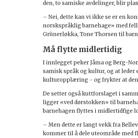
den, to samiske avdelinger, blir pl
– Nei, dette kan vi ikke se er en 
norskspråklig barnehage» med felles 
Grünerløkka, Tone Thorsen til bar
Må flytte midlertidig
I innlegget peker Jåma og Berg-Nor
samisk språk og kultur, og at leder
kulturopplæring - og frykter at denn
De setter også kuttforslaget i sa
ligger «ved dørstokken» til barnehag
barnehagen flyttes i midlertidfige l
– Men dette er langt vekk fra Belle
kommer til å dele uteområde med fl