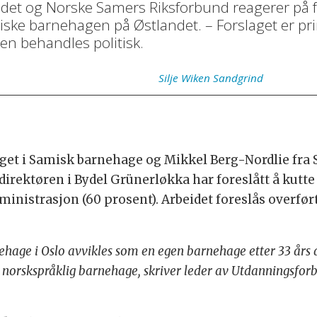
et og Norske Samers Riksforbund reagerer på fo
miske barnehagen på Østlandet. – Forslaget er 
en behandles politisk.
Silje Wiken
Sandgrind
lget i Samisk barnehage og Mikkel Berg-Nordlie fra 
direktøren i Bydel Grünerløkka har foreslått å kutte 
inistrasjon (60 prosent). Arbeidet foreslås overført
ehage i Oslo avvikles som en egen barnehage etter 33 års d
nær norskspråklig barnehage, skriver leder av Utdanningsfo