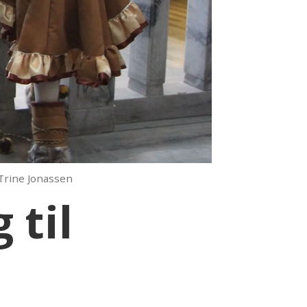
Trine Jonassen
 til