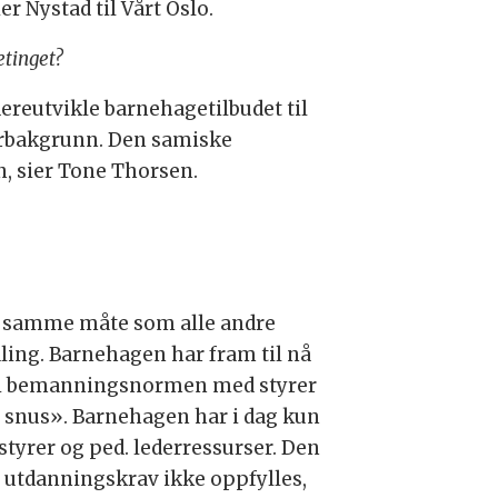
r Nystad til Vårt Oslo.
tinget?
dereutvikle barnehagetilbudet til
urbakgrunn. Den samiske
n, sier Tone Thorsen.
å samme måte som alle andre
aling. Barnehagen har fram til nå
ene i bemanningsnormen med styrer
er snus». Barnehagen har i dag kun
styrer og ped. lederressurser. Den
s utdanningskrav ikke oppfylles,