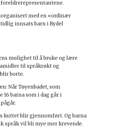
to foreldrerepresentantene.
amorganisert med en «ordinær
tidlig innsats barn i Bydel
ns mulighet til å bruke og lære
amidler til språkrøkt og
blir borte.
gen: Når Tøyenbadet, som
e 16 barna som i dag går i
n pågår.
is kuttet blir gjennomført. Og barna
k språk vil bli mye mer krevende.