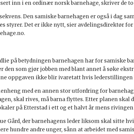
assert inn i en ordinær norsk barnehage, skriver de 
konsekvens. Den samiske barnehagen er også i dag s
styrer. Det er ikke nytt, sier avdelingsdirektør for 
nehage.no.
dlie på betydningen barnehagen har for samiske bar
 er den som gjør jobben med blant annet å søke ekstr
e oppgaven ikke blir ivaretatt hvis lederstillingen 
mmenheng med en annen stor utfordring for barneha
en, skal rives, må barna flyttes. Etter planen skal d
okaler på Etterstad i ett og et halvt år mens rivinge
vue Gård, der barnehagens leder liksom skal sitte hv
ere hundre andre unger, sånn at arbeidet med samis