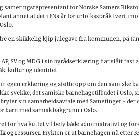
og sametingsrepresentant for Norske Samers Riksfo
ant annet at det i FNs år for urfolksspråk tvert imot
Oslo.
ldre en skikkelig kjip julegave fra kommunen, på ta
AP, SV og MDG i sin byrådserklæring har slått fast 
åk, kultur og identitet
in egen erklæring og støtte opp om den samiske bar
kke svekke, det samiske barnehagetilbudet i Oslo, si
ryter sin samarbeidsavtale med Sametinget - der de 
for barn med samisk bakgrunn i Oslo.
 for hva kuttet vil bety både administrativt og for d
k og ressurser. Frykten er at barnehagen nå etter 