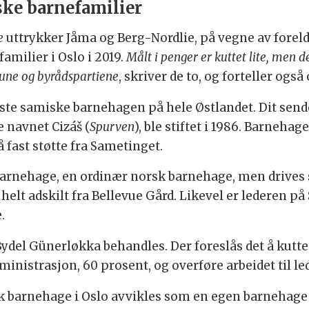
ske barnefamilier
e
uttrykker Jåma og Berg-Nordlie, på vegne av foreldr
amilier i Oslo i 2019.
Målt i penger er kuttet lite, men d
mune og byrådspartiene
, skriver de to, og forteller og
ste samiske barnehagen på hele Østlandet. Dit send
 navnet Cizáš (
Spurven
), ble stiftet i 1986. Barneh
 fast støtte fra Sametinget.
barnehage, en ordinær norsk barnehage, men drives
helt adskilt fra Bellevue Gård. Likevel er lederen 
.
Bydel Günerløkka behandles. Der foreslås det å kutte 
inistrasjon, 60 prosent, og overføre arbeidet til l
k barnehage i Oslo avvikles som en egen barnehage et