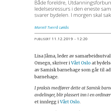
Både foreldre, Utdanningsforbund
ledelsesressurs i den eneste sa
svarer bydelen. I morgen skal sak
Mariell Tverrå
Løkås
11.12.2019 - 12:20
PUBLISERT
Lisa Jåma, leder av samarbeidsutva
Omegn, skriver i
Vårt Oslo
at bydels
av Samisk barnehage som går til adm
barnehage.
I praksis medfører dette at Samisk barn
avdelinger, blir plassert inn i en ordi
et innlegg i
Vårt Oslo
.