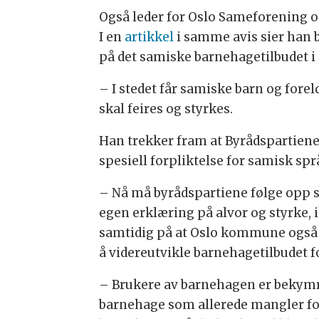
Også leder for Oslo Sameforening 
I en
artikkel
i samme avis sier han bl
på det samiske barnehagetilbudet i 
– I stedet får samiske barn og fore
skal feires og styrkes.
Han trekker fram at Byrådspartiene 
spesiell forpliktelse for samisk spr
– Nå må byrådspartiene følge opp s
egen erklæring på alvor og styrke, i
samtidig på at Oslo kommune også b
å videreutvikle barnehagetilbudet 
– Brukere av barnehagen er bekymret
barnehage som allerede mangler fol