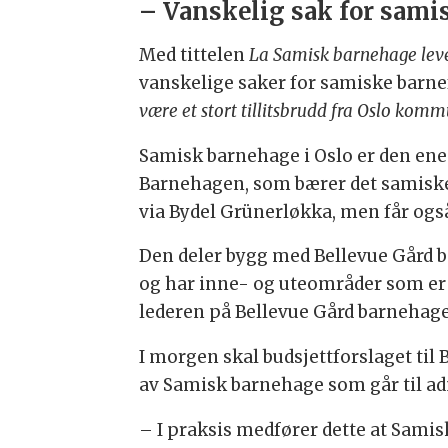
– Vanskelig sak for sami
Med tittelen
La Samisk barnehage lev
vanskelige saker for samiske barnef
være et stort tillitsbrudd fra Oslo kom
Samisk barnehage i Oslo er den ene
Barnehagen, som bærer det samiske
via Bydel Grünerløkka, men får også
Den deler bygg med Bellevue Gård 
og har inne- og uteområder som er 
lederen på Bellevue Gård barnehage
I morgen skal budsjettforslaget til 
av Samisk barnehage som går til adm
– I praksis medfører dette at Samis