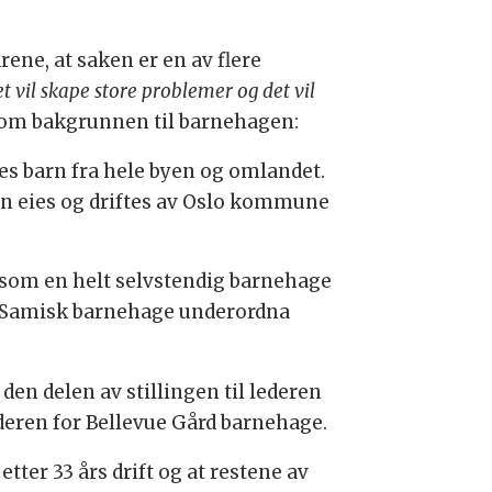
ene, at saken er en av flere
et vil skape store problemer og det vil
så om bakgrunnen til barnehagen:
es barn fra hele byen og omlandet.
agen eies og driftes av Oslo kommune
 som en helt selvstendig barnehage
på Samisk barnehage underordna
den delen av stillingen til lederen
ederen for Bellevue Gård barnehage.
ter 33 års drift og at restene av