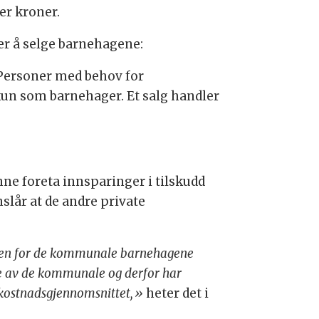
er kroner.
r å selge barnehagene:
. Personer med behov for
 kun som barnehager. Et salg handler
ne foreta innsparinger i tilskudd
lår at de andre private
aden for de kommunale barnehagene
ge av de kommunale og derfor har
e kostnadsgjennomsnittet,»
heter det i