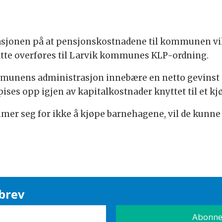
asjonen på at pensjonskostnadene til kommunen vil 
satte overføres til Larvik kommunes KLP-ordning.
mmunens administrasjon innebære en netto gevinst p
pises opp igjen av kapitalkostnader knyttet til et kj
 seg for ikke å kjøpe barnehagene, vil de kunne bli 
brev