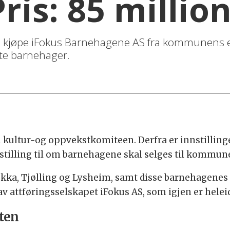
ris: 85 millio
 kjøpe iFokus Barnehagene AS fra kommunens eg
vate barnehager.
 kultur-og oppvekstkomiteen. Derfra er innstillinge
illing til om barnehagene skal selges til kommunen 
kka, Tjølling og Lysheim, samt disse barnehagenes 
av attføringsselskapet iFokus AS, som igjen er hel
ten