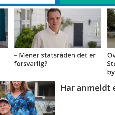
– Mener statsråden det er
Ov
forsvarlig?
St
by
Har anmeldt 