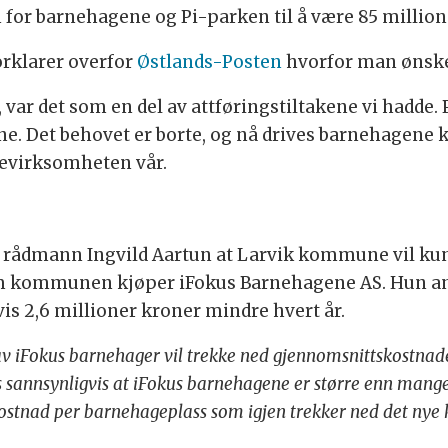
for barnehagene og Pi-parken til å være 85 million
orklarer overfor
Østlands-Posten
hvorfor man ønske
 var det som en del av attføringstiltakene vi hadde
ne. Det behovet er borte, og nå drives barnehagene
nevirksomheten vår.
de rådmann Ingvild Aartun at Larvik kommune vil kun
om kommunen kjøper iFokus Barnehagene AS. Hun ans
vis 2,6 millioner kroner mindre hvert år.
av iFokus barnehager vil trekke ned gjennomsnittskostn
es sannsynligvis at iFokus barnehagene er større enn man
 kostnad per barnehageplass som igjen trekker ned det ny