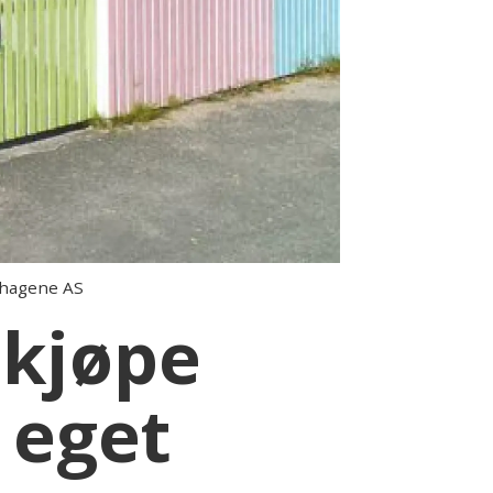
ehagene AS
kjøpe
 eget