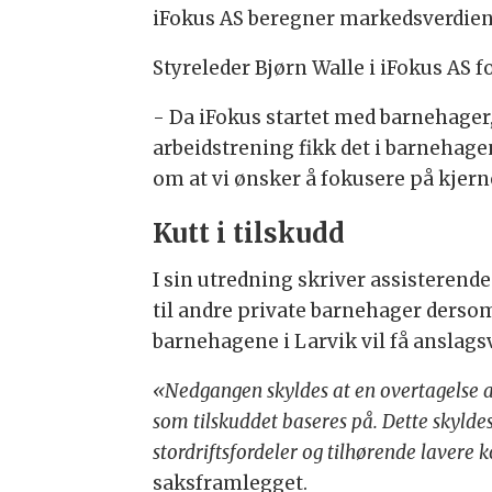
iFokus AS beregner markedsverdien 
Styreleder Bjørn Walle i iFokus AS f
- Da iFokus startet med barnehager,
arbeidstrening fikk det i barnehage
om at vi ønsker å fokusere på kjer
Kutt i tilskudd
I sin utredning skriver assisteren
til andre private barnehager ders
barnehagene i Larvik vil få anslags
«Nedgangen skyldes at en overtagelse 
som tilskuddet baseres på. Dette skyld
stordriftsfordeler og tilhørende lavere
saksframlegget.