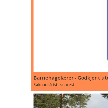
Barnehagelærer - Godkjent utd
Søknadsfrist : snarest