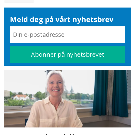
ekstraordinært fravær.
Meld deg på vårt nyhetsbrev
Hvis det ikke er mulig å få tak i vikar,
vil barnehagen måtte vurdere om
man midlertidig må redusere
åpningstiden. Dette gjelder ved
tilfeller av ekstra stort fravær.
Barnehagene må sikre forsvarlig
drift. Dette skal kun gjøres
unntaksvis og kun hvis man ikke
kan drifte på en forsvarlig måte.
Kilde:
Vedtekter for Lørenskogs
kommunale barnehager - Lørenskog