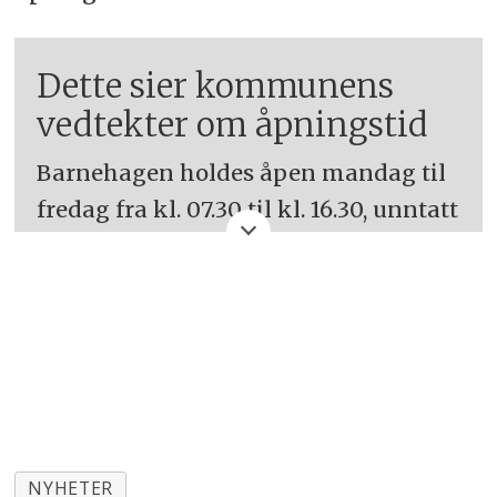
Dette sier kommunens
vedtekter om åpningstid
Barnehagen holdes åpen mandag til
fredag fra kl. 07.30 til kl. 16.30, unntatt
helligdager, offentlige fridager,
julaften og nyttårsaften. Mandag til
onsdag før skjærtorsdag holder
barnehagen stengt. Barnehagen
holder stengt tre uker om sommeren.
Dette er i uke 28, 29 og 30.
Midlertidige endringer ved
NYHETER