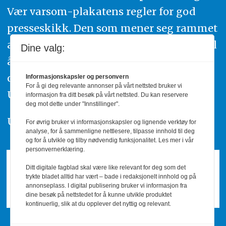
Vær varsom-plakatens regler for god
presseskikk. Den som mener seg rammet
av urettmessig publisering, oppfordres til
Dine valg:
å ta kontakt med redaksjonen. Du kan
også klage inn saker til Pressens Faglige
Informasjonskapsler og personvern
For å gi deg relevante annonser på vårt nettsted bruker vi
Utvalg,
www.pfu.no
.
informasjon fra ditt besøk på vårt nettsted. Du kan reservere
deg mot dette under "Innstillinger".
Utgiver: PBL
For øvrig bruker vi informasjonskapsler og lignende verktøy for
analyse, for å sammenligne nettlesere, tilpasse innhold til deg
og for å utvikle og tilby nødvendig funksjonalitet. Les mer i vår
personvernerklæring.
Ditt digitale fagblad skal være like relevant for deg som det
trykte bladet alltid har vært – bade i redaksjonelt innhold og på
annonseplass. I digital publisering bruker vi informasjon fra
dine besøk på nettstedet for å kunne utvikle produktet
kontinuerlig, slik at du opplever det nyttig og relevant.