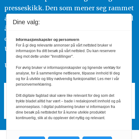
presseskikk. Den som mener seg rammet
av urettmessig publisering, oppfordres til
Dine valg:
å ta kontakt med redaksjonen. Du kan
også klage inn saker til Pressens Faglige
Informasjonskapsler og personvern
For å gi deg relevante annonser på vårt nettsted bruker vi
Utvalg,
www.pfu.no
.
informasjon fra ditt besøk på vårt nettsted. Du kan reservere
deg mot dette under "Innstillinger".
Utgiver: PBL
For øvrig bruker vi informasjonskapsler og lignende verktøy for
analyse, for å sammenligne nettlesere, tilpasse innhold til deg
og for å utvikle og tilby nødvendig funksjonalitet. Les mer i vår
personvernerklæring.
Ditt digitale fagblad skal være like relevant for deg som det
trykte bladet alltid har vært – bade i redaksjonelt innhold og på
annonseplass. I digital publisering bruker vi informasjon fra
dine besøk på nettstedet for å kunne utvikle produktet
kontinuerlig, slik at du opplever det nyttig og relevant.