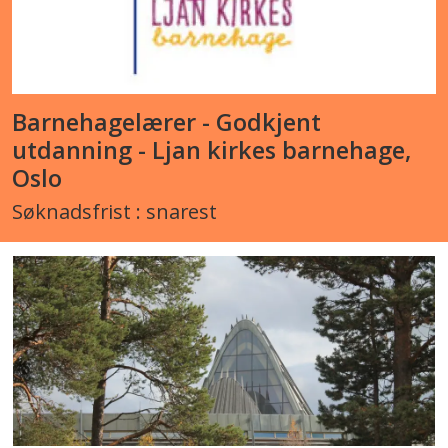
Barnehagelærer - Godkjent
utdanning - Ljan kirkes barnehage,
Oslo
Søknadsfrist : snarest