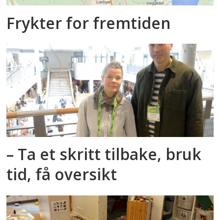
Frykter for fremtiden
– Ta et skritt tilbake, bruk
tid, få oversikt