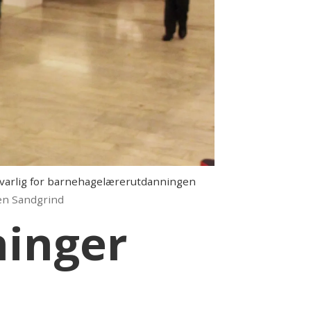
svarlig for barnehagelærerutdanningen
ken Sandgrind
ninger