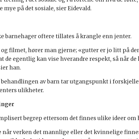
ke mye på det sosiale, sier Eidevald.
e
ke barnehager oftere tillates å krangle enn jenter.
og filmet, hører man gjerne; «gutter er jo litt på de
t de egentlig kan vise hverandre respekt, så når de k
ier han.
 behandlingen av barn tar utgangspunkt i forskjelle
nters ulikheter.
inger
mplisert begrep ettersom det finnes ulike ideer om h
e når verken det mannlige eller det kvinnelige finnes,