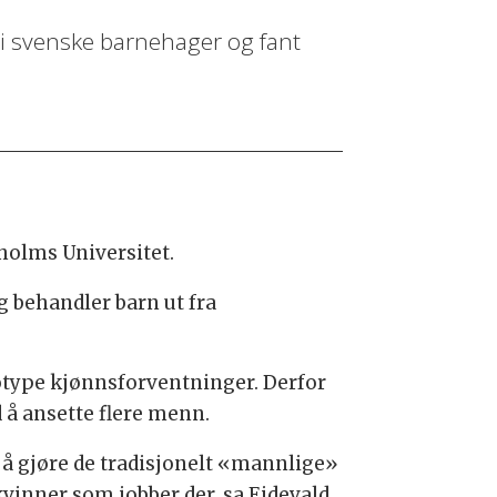
 i svenske barnehager og fant
holms Universitet.
g behandler barn ut fra
eotype kjønnsforventninger. Derfor
 å ansette flere menn.
å gjøre de tradisjonelt «mannlige»
inner som jobber der, sa Eidevald