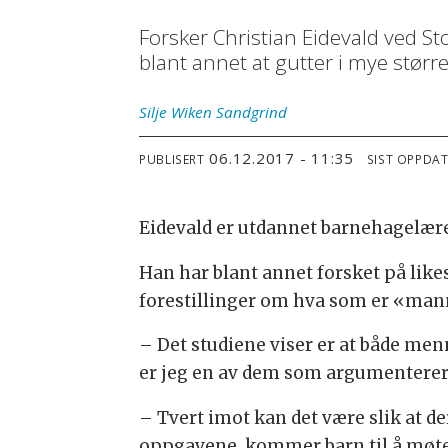
Forsker Christian Eidevald ved S
blant annet at gutter i mye større
Silje
Wiken Sandgrind
06.12.2017 - 11:35
PUBLISERT
SIST OPPDA
Eidevald er utdannet barnehagelære
Han har blant annet forsket på like
forestillinger om hva som er «man
– Det studiene viser er at både men
er jeg en av dem som argumenterer f
– Tvert imot kan det være slik at
oppgavene, kommer barn til å møte