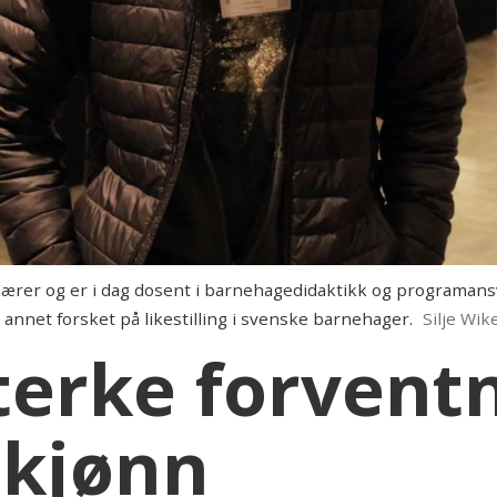
lærer og er i dag dosent i barnehagedidaktikk og programan
 annet forsket på likestilling i svenske barnehager.
Silje Wi
sterke forvent
l kjønn