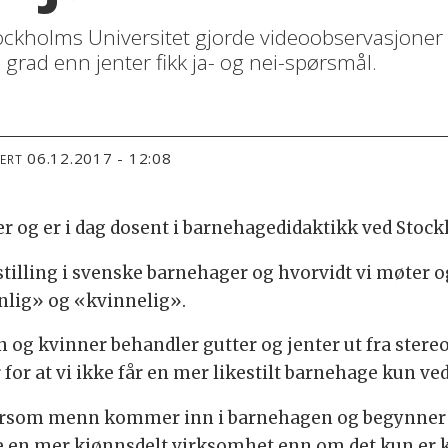
tockholms Universitet gjorde videoobservasjoner
 grad enn jenter fikk ja- og nei-spørsmål.
06.12.2017 - 12:08
TERT
r og er i dag dosent i barnehagedidaktikk ved Stock
stilling i svenske barnehager og hvorvidt vi møter o
nlig» og «kvinnelig».
n og kvinner behandler gutter og jenter ut fra ster
or at vi ikke får en mer likestilt barnehage kun ved
 dersom menn kommer inn i barnehagen og begynner 
 en mer kjønnsdelt virksomhet enn om det kun er kv