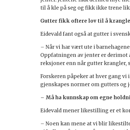
til å kle på seg og fikk ikke trene li
Gutter fikk oftere lov til å krangl
Eidevald fant også at gutter i svens
– Når vi har vært ute i barnehagene 
Oppfatningen av jenter er derimot a
reksjoner enn når gutter krangler, s
Forskeren påpeker at hver gang vi i
gjenskapes normer om gutters og je
– Må ha kunnskap om egne holdn
Eidevald mener likestilling er et ko
– Noen kan mene at vi blir likestilt