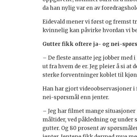
da han nylig var en av foredragsh
Eidevald mener vi først og fremst
kvinnelig kan påvirke hvordan vi b
Gutter fikk oftere ja- og nei-spør
– De fleste ansatte jeg jobber med i
ut fra hvem de er. Jeg pleier å si at 
sterke forventninger koblet til kjøn
Han har gjort videoobservasjoner i f
nei-spørsmål enn jenter.
– Jeg har filmet mange situasjoner 
måltider, ved påkledning og under s
gutter. Og 80 prosent av spørsmålen
jenter. Jentene fikk dermed mye mer