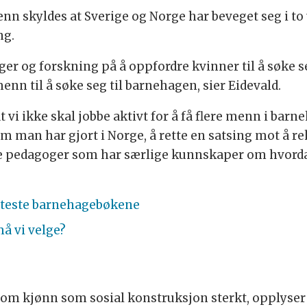
n skyldes at Sverige og Norge har beveget seg i to 
ng.
ger og forskning på å oppfordre kvinner til å søke 
menn til å søke seg til barnehagen, sier Eidevald.
at vi ikke skal jobbe aktivt for å få flere menn i bar
om man har gjort i Norge, å rette en satsing mot å re
le pedagoger som har særlige kunnskaper om hvord
g-teste barnehagebøkene
må vi velge?
 om kjønn som sosial konstruksjon sterkt, opplyser 