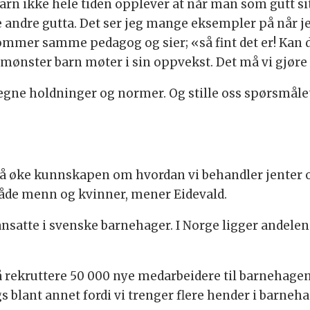
barn ikke hele tiden opplever at når man som gutt sit
e andre gutta. Det ser jeg mange eksempler på når je
ommer samme pedagog og sier; «så fint det er! Kan d
t mønster barn møter i sin oppvekst. Det må vi gjøre
ne holdninger og normer. Og stille oss spørsmålet
r å øke kunnskapen om hvordan vi behandler jenter o
 både menn og kvinner, mener Eidevald.
ansatte i svenske barnehager. I Norge ligger andel
å rekruttere 50 000 nye medarbeidere til barnehagen 
blant annet fordi vi trenger flere hender i barnehag