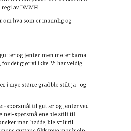
i regi av DMMH.
er om hva som er mannlig og
å gutter og jenter, men møter barna
 for det gjør vi ikke. Vi har veldig
 i mye større grad ble stilt ja- og
ei-spørsmål til gutter og jenter ved
 nei-spørsmålene ble stilt til
sker man hadde, ble stilt til
e, mens guttene fikk mye mer hjelp