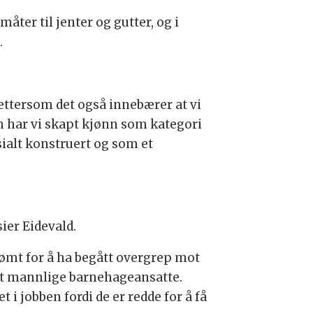
åter til jenter og gutter, og i
.
ettersom det også innebærer at vi
nn har vi skapt kjønn som kategori
sialt konstruert og som et
ier Eidevald.
dømt for å ha begått overgrep mot
mot mannlige barnehageansatte.
i jobben fordi de er redde for å få