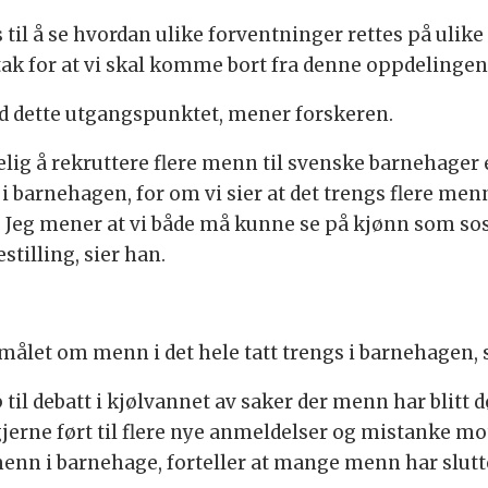
til å se hvordan ulike forventninger rettes på ulike m
ltak for at vi skal komme bort fra denne oppdelingen
d dette utgangspunktet, mener forskeren.
lig å rekruttere flere menn til svenske barnehager 
 i barnehagen, for om vi sier at det trengs flere me
re. Jeg mener at vi både må kunne se på kjønn som so
tilling, sier han.
smålet om menn i det hele tatt trengs i barnehagen, s
il debatt i kjølvannet av saker der menn har blitt 
 gjerne ført til flere nye anmeldelser og mistanke 
nn i barnehage, forteller at mange menn har sluttet 