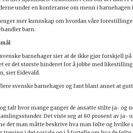
olderne under en konferanse om menn i barnehagen 
 trenger mer kunnskap om hvordan våre forestilling
ehandler barn.
smål
 svenske barnehager sier at de ikke gjør forskjell p
det er det største hinderet for å jobbe med likestilling,
n, sier Eidevald.
lere svenske barnehager og fant blant annet at gutter
og talt hvor mange ganger de ansatte stilte ja- og n
amlingsstunder. Det viste seg at 80 prosent av ja- og
e der man måtte beskrive hva man følte og hvilke øn
 trening i det sosiale og i å fortelle om hva de følt