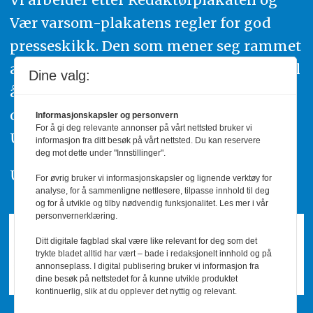
Vær varsom-plakatens regler for god
presseskikk. Den som mener seg rammet
av urettmessig publisering, oppfordres til
Dine valg:
å ta kontakt med redaksjonen. Du kan
også klage inn saker til Pressens Faglige
Informasjonskapsler og personvern
For å gi deg relevante annonser på vårt nettsted bruker vi
Utvalg,
www.pfu.no
.
informasjon fra ditt besøk på vårt nettsted. Du kan reservere
deg mot dette under "Innstillinger".
Utgiver: PBL
For øvrig bruker vi informasjonskapsler og lignende verktøy for
analyse, for å sammenligne nettlesere, tilpasse innhold til deg
og for å utvikle og tilby nødvendig funksjonalitet. Les mer i vår
personvernerklæring.
Ditt digitale fagblad skal være like relevant for deg som det
trykte bladet alltid har vært – bade i redaksjonelt innhold og på
annonseplass. I digital publisering bruker vi informasjon fra
dine besøk på nettstedet for å kunne utvikle produktet
kontinuerlig, slik at du opplever det nyttig og relevant.