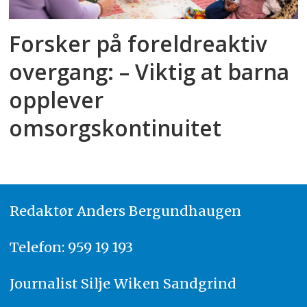
Forsker på foreldreaktiv
overgang: – Viktig at barna
opplever
omsorgskontinuitet
Redaktør
A
nders Bergundhaugen
Telefon: 959 19 193
Journalist
Silje Wiken Sandgrind