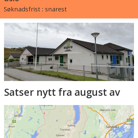
Søknadsfrist : snarest
Satser nytt fra august av