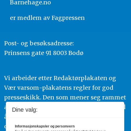
Barnehage.no
er medlem av
Fagpressen
Post- og besøksadresse:
Prinsens gate 91 8003 Bodø
Vi arbeider etter Redaktørplakaten og
Vær varsom-plakatens regler for god
presseskikk. Den som mener seg rammet
av urettmessig publisering, oppfordres til
Dine valg:
å ta kontakt med redaksjonen. Du kan
også klage inn saker til Pressens Faglige
Informasjonskapsler og personvern