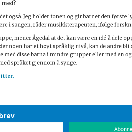
r med?
et også. Jeg holder tonen og gir barnet den første ly
dere i sangen, råder musikkterapeuten, ifølge forskn
gruppe, mener Ågedal at det kan være en idé å dele 
 der noen har et høyt språklig nivå, kan de andre bl
ne med disse barna i mindre grupper eller med en o
k med språket gjennom å synge.
itter.
brev