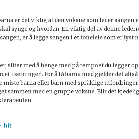
arna er det viktig at den voksne som leder sangen er t
skal synge og hvordan. En viktig del av denne leder
sangen, er å legge sangen i et toneleie som er lyst n
r, sliter med å henge med på tempoet du legger opp 
 ordet i setningen. For å få barna med gjelder det alt
 miste barna eller barn med språklige utfordringe
get sammen med en gruppe voksne. Blir det kjedelig
kterapeuten.
-hit