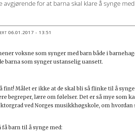
e avgjørende for at barna skal klare å synge med
06.01.2017 - 13:51
TERT
 mener voksne som synger med barn både i barneha
e de barna som synger ustanselig uansett.
 fint! Målet er ikke at de skal bli så flinke til å sy
ære begreper, lære om følelser. Det er så mye som k
doktorgrad ved Norges musikkhøgskole, om hvordan 
 få barn til å synge med: