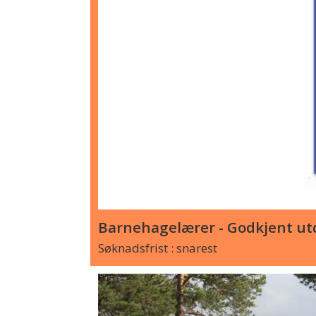
Barnehagelærer - Godkjent utd
Søknadsfrist : snarest