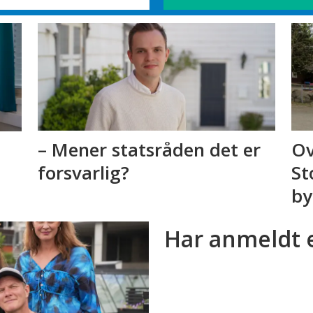
– Mener statsråden det er
Ov
forsvarlig?
St
by
Har anmeldt 