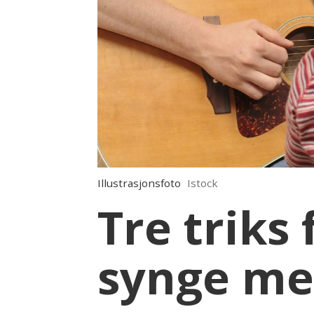
Illustrasjonsfoto
Istock
Tre triks 
synge m