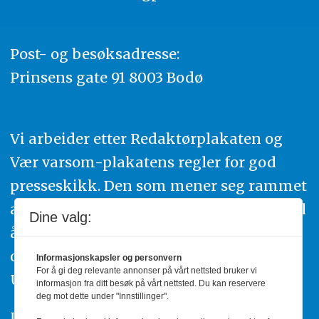
Post- og besøksadresse:
Prinsens gate 91 8003 Bodø
Vi arbeider etter Redaktørplakaten og
Vær varsom-plakatens regler for god
presseskikk. Den som mener seg rammet
av urettmessig publisering, oppfordres til
Dine valg:
å ta kontakt med redaksjonen. Du kan
også klage inn saker til Pressens Faglige
Informasjonskapsler og personvern
For å gi deg relevante annonser på vårt nettsted bruker vi
Utvalg,
www.pfu.no
.
informasjon fra ditt besøk på vårt nettsted. Du kan reservere
deg mot dette under "Innstillinger".
Utgiver: PBL