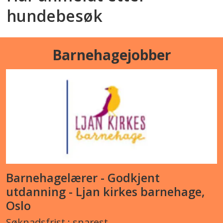
hundebesøk
Barnehagejobber
Barnehagelærer - Godkjent
utdanning - Ljan kirkes barnehage,
Oslo
Søknadsfrist : snarest