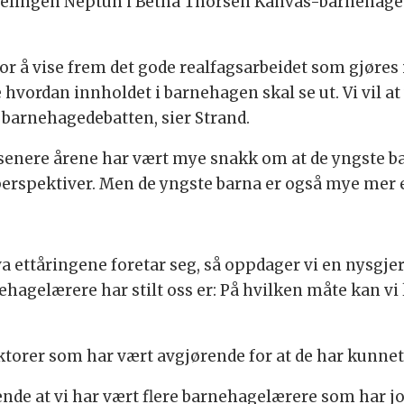
ngen Neptun i Betha Thorsen Kanvas-barnehage sett
or å vise frem det gode realfagsarbeidet som gjøres i
 hvordan innholdet i barnehagen skal se ut. Vi vil a
 barnehagedebatten, sier Strand.
 senere årene har vært mye snakk om at de yngste ba
 perspektiver. Men de yngste barna er også mye mer 
 hva ettåringene foretar seg, så oppdager vi en nysg
agelærere har stilt oss er: På hvilken måte kan vi l
faktorer som har vært avgjørende for at de har kunn
rende at vi har vært flere barnehagelærere som har j