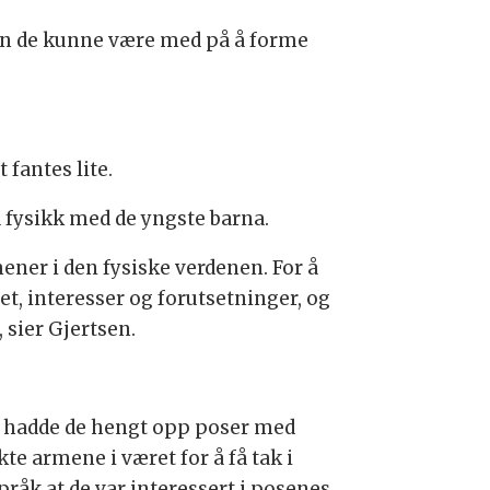
dan de kunne være med på å forme
 fantes lite.
 fysikk med de yngste barna.
ener i den fysiske verdenen. For å
t, interesser og forutsetninger, og
 sier Gjertsen.
, hadde de hengt opp poser med
te armene i været for å få tak i
råk at de var interessert i posenes