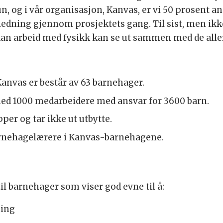
 og i vår organisasjon, Kanvas, er vi 50 prosent a
ledning gjennom prosjektets gang. Til sist, men ikke
dan arbeid med fysikk kan se ut sammen med de aller
Kanvas er består av 63 barnehager.
ed 1000 medarbeidere med ansvar for 3600 barn.
pper og tar ikke ut utbytte.
arnehagelærere i Kanvas-barnehagene.
til barnehager som viser god evne til å:
ning