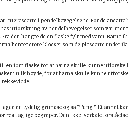
 interesserte i pendelbevegelsene. For de ansatte bl
arnas utforskning av pendelbevegelser som var mer ti
. Fra den hengte de en flaske fylt med vann. Barna
rna hentet store klosser som de plasserte under fla
 til en tom flaske for at barna skulle kunne utforske
ker i ulik høyde, for at barna skulle kunne utforske
 rekkevidde.
ke, lagde en tydelig grimase og sa “Tung!”. Et annet ba
 for realfaglige begreper. Den ikke-verbale forståel