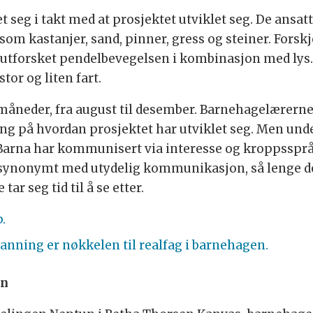
eg i takt med at prosjektet utviklet seg. De ansatte
m kastanjer, sand, pinner, gress og steiner. Forskje
 utforsket pendelbevegelsen i kombinasjon med lys.
stor og liten fart.
måneder, fra august til desember. Barnehagelærerne h
ing på hvordan prosjektet har utviklet seg. Men unde
 Barna har kommunisert via interesse og kroppssprå
synonymt med utydelig kommunikasjon, så lenge d
ar seg tid til å se etter.
.
ning er nøkkelen til realfag i barnehagen.
en