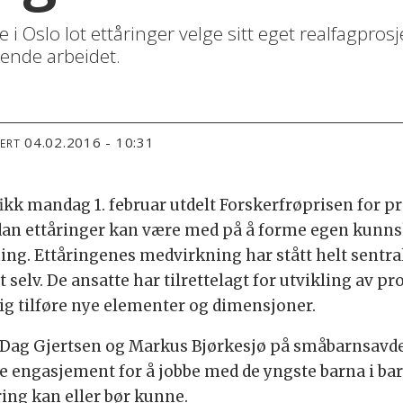
 Oslo lot ettåringer velge sitt eget realfagpros
tende arbeidet.
04.02.2016 - 10:31
TERT
k mandag 1. februar utdelt Forskerfrøprisen for pr
rdan ettåringer kan være med på å forme egen kunn
ng. Ettåringenes medvirkning har stått helt sentral
elv. De ansatte har tilrettelagt for utvikling av pro
ig tilføre nye elementer og dimensjoner.
Dag Gjertsen og Markus Bjørkesjø på småbarnsavd
 engasjement for å jobbe med de yngste barna i ba
ring kan eller bør kunne.