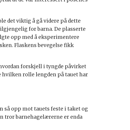
e det viktig å gå videre på dette
lgjengelig for barna. De plasserte
 fulgte opp med å eksperimentere
sken. Flaskens bevegelse fikk
 hvordan forskjell i tyngde påvirket
 hvilken rolle lengden på tauet har
rn så opp mot tauets feste i taket og
sen tror barnehagelærerne er enda