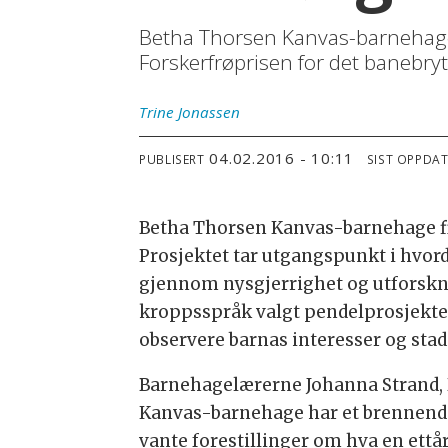
Betha Thorsen Kanvas-barnehage i
Forskerfrøprisen for det banebry
Trine
Jonassen
04.02.2016 - 10:11
PUBLISERT
SIST OPPDA
Betha Thorsen Kanvas-barnehage fik
Prosjektet tar utgangspunkt i hvo
gjennom nysgjerrighet og utforskni
kroppsspråk valgt pendelprosjektet s
observere barnas interesser og stad
Barnehagelærerne Johanna Strand, 
Kanvas-barnehage har et brennende
vante forestillinger om hva en ettå