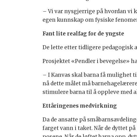
– Vi var nysgjerrige på hvordan vi
egen kunnskap om fysiske fenomene
Fant lite realfag for de yngste
De lette etter tidligere pedagogisk 
Prosjektet «Pendler i bevegelse» ha
– I Kanvas skal barna få mulighet t
nå dette målet må barnehagelærere 
stimulere barna til å oppleve med al
Ettåringenes medvirkning
Da de ansatte på småbarnsavdeling
farget vann i taket. Når de dyttet p
posene. Når de løftet barna opp, dy