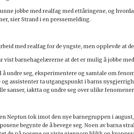
 kunne jobbe med realfag med ettåringene, og hvor
r, sier Strand i en pressemelding.
arbeid med realfag for de yngste, men opplevde at det
r vist barnehagelærerne at det er mulig å jobbe med
il å undre seg, eksperimentere og samtale om fenom
og assistenter ta utgangspunkt i barns nysgjerrighe
le sanser, iaktta og undre seg over ulike fenomener,
en Neptun tok imot den nye barnegruppen i august
å posene begynte de å bevege seg. Noen av barna strak
ttet de på posene og viste gjennom blikk og kroppssp