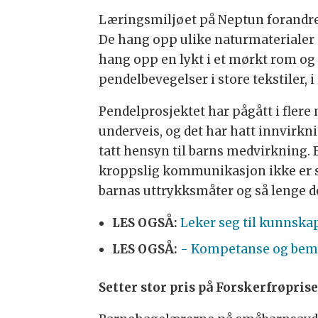
Læringsmiljøet på Neptun forandret s
De hang opp ulike naturmaterialer so
hang opp en lykt i et mørkt rom og
pendelbevegelser i store tekstiler, i 
Pendelprosjektet har pågått i flere 
underveis, og det har hatt innvirkn
tatt hensyn til barns medvirkning.
kroppslig kommunikasjon ikke er 
barnas uttrykksmåter og så lenge de t
LES OGSÅ:
Leker seg til kunnskap
LES OGSÅ:
- Kompetanse og beman
Setter stor pris på Forskerfrøpris