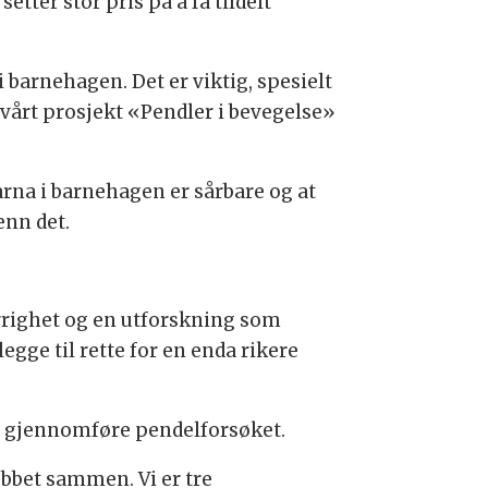
er stor pris på å få tildelt
 barnehagen. Det er viktig, spesielt
t vårt prosjekt «Pendler i bevegelse»
rna i barnehagen er sårbare og at
enn det.
jerrighet og en utforskning som
egge til rette for en enda rikere
et gjennomføre pendelforsøket.
obbet sammen. Vi er tre