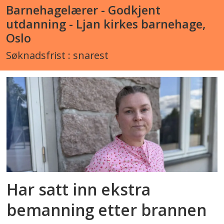
Barnehagelærer - Godkjent
utdanning - Ljan kirkes barnehage,
Oslo
Søknadsfrist : snarest
Har satt inn ekstra
bemanning etter brannen