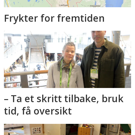
Frykter for fremtiden
– Ta et skritt tilbake, bruk
tid, få oversikt