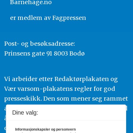
Barnehage.no
er medlem av
Fagpressen
Post- og besøksadresse:
Prinsens gate 91 8003 Bodø
Vi arbeider etter Redaktørplakaten og
Vær varsom-plakatens regler for god
presseskikk. Den som mener seg rammet
av urettmessig publisering, oppfordres til
Dine valg:
å ta kontakt med redaksjonen. Du kan
også klage inn saker til Pressens Faglige
Informasjonskapsler og personvern