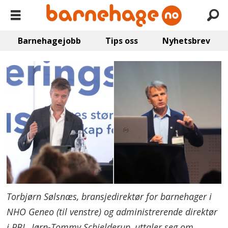
Barnehagejobb
Tips oss
Nyhetsbrev
Torbjørn Sølsnæs, bransjedirektør for barnehager i
NHO Geneo (til venstre) og administrerende direktør
i PBL, Jørn-Tommy Schjelderup, uttaler seg om