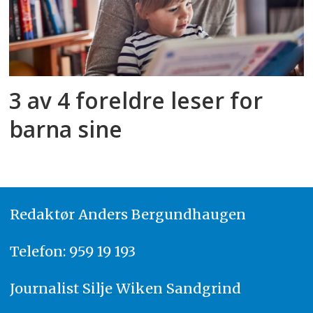
3 av 4 foreldre leser for
barna sine
Redaktør
A
nders Bergundhaugen
Telefon: 959 19 193
Journalist
Silje Wiken Sandgrind