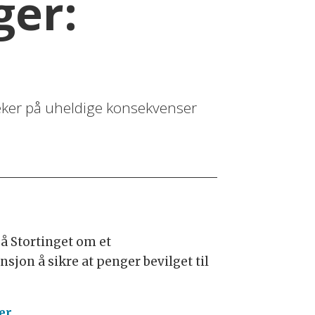
ger:
peker på uheldige konsekvenser
å Stortinget om et
sjon å sikre at penger bevilget til
er