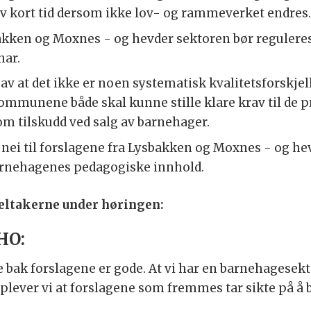
 av kort tid dersom ikke lov- og rammeverket endres
sbakken og Moxnes - og hevder sektoren bør reguleres
har.
 av at det ikke er noen systematisk kvalitetsforskj
ommunene både skal kunne stille klare krav til de 
om tilskudd ved salg av barnehager.
 nei til forslagene fra Lysbakken og Moxnes - og hev
barnehagenes pedagogiske innhold.
 deltakerne under høringen:
HO:
ne bak forslagene er gode. At vi har en barnehagesekt
pplever vi at forslagene som fremmes tar sikte på å