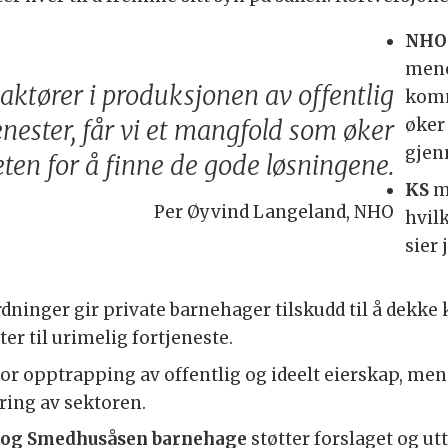
NHO
mene
e aktører i produksjonen av offentlig
komm
øker
enester, får vi et mangfold som øker
gjen
ten for å finne de gode løsningene.
KS
me
Per Øyvind Langeland, NHO
hvil
sier 
ninger gir private barnehager tilskudd til å dekke k
r til urimelig fortjeneste.
for opptrapping av offentlig og ideelt eierskap, men 
ring av sektoren.
 og Smedhusåsen barnehage
støtter forslaget og ut