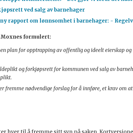
jøpsrett ved salg av barnehager
r ny rapport om lønnsomhet i barnehager: - Regelv
g Moxnes formulert:
en plan for opptrapping av offentlig og ideelt eierskap og 
meldeplikt og forkjøpsrett for kommunen ved salg av barn
plikt.
ller fremme nødvendige forslag for å innføre, et krav om a
ter hver til å fremme sitt syn på saken. Kortversjone