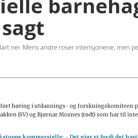
elle barneha
 sagt
e klart nei. Mens andre roser intensjonene, men 
ført høring i utdannings- og forskningskomiteen p
kken (SV) og Bjørnar Moxnes (rødt) som har til inten
 stoppe kommersielle: - Det gjør vi fordi det hast