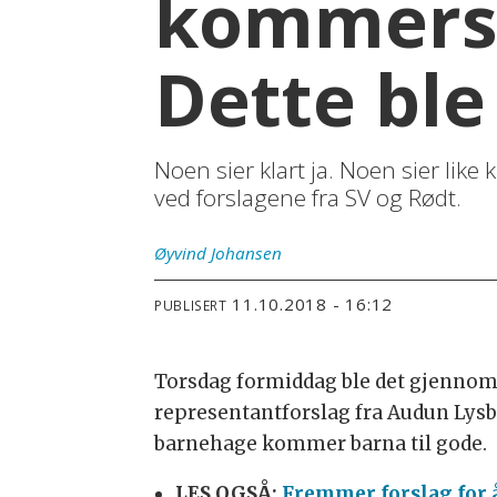
kommersi
Dette ble
Noen sier klart ja. Noen sier lik
ved forslagene fra SV og Rødt.
Øyvind
Johansen
11.10.2018 - 16:12
PUBLISERT
Torsdag formiddag ble det gjennom
representantforslag fra Audun Lysba
barnehage kommer barna til gode.
LES OGSÅ:
Fremmer forslag for å