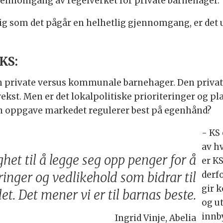
gjennomgang av regelverket for private barnehager.
ig som det pågår en helhetlig gjennomgang, er det u
KS:
m private versus kommunale barnehager. Den private 
kst. Men er det lokalpolitiske prioriteringer og pl
en oppgave markedet regulerer best på egenhånd?
- KS
av h
t til å legge seg opp penger for å
er KS
derf
inger og vedlikehold som bidrar til
gir 
et. Det mener vi er til barnas beste.
og ut
innb
Ingrid Vinje, Abelia