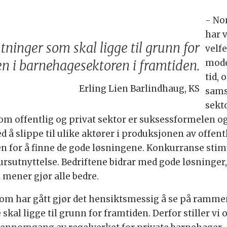
- No
har v
utninger som skal ligge til grunn for
velf
mode
en i barnehagesektoren i framtiden.
tid,
Erling Lien Barlindhaug, KS
sams
sekto
m offentlig og privat sektor er suksessformelen og
slippe til ulike aktører i produksjonen av offentlig
for å finne de gode løsningene. Konkurranse stimu
rsutnyttelse. Bedriftene bidrar med gode løsninger, 
i mener gjør alle bedre.
som har gått gjør det hensiktsmessig å se på rammen
al ligge til grunn for framtiden. Derfor stiller vi