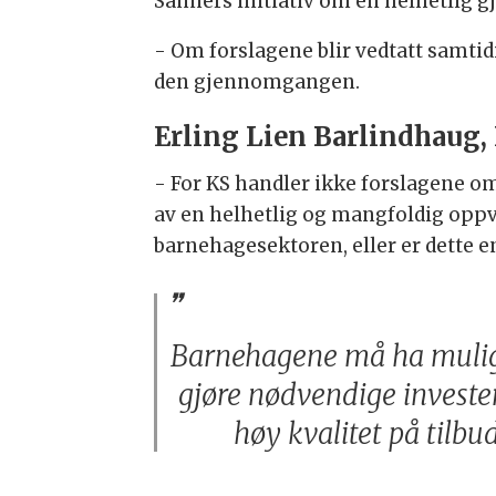
Sanners initiativ om en helhetlig 
- Om forslagene blir vedtatt samtid
den gjennomgangen.
Erling Lien Barlindhaug, 
- For KS handler ikke forslagene o
av en helhetlig og mangfoldig oppve
barnehagesektoren, eller er dette 
Barnehagene må ha mulighe
gjøre nødvendige invester
høy kvalitet på tilbud