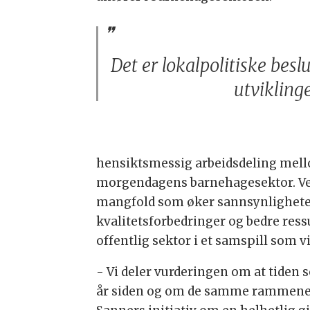
Det er lokalpolitiske besl
utvikling
hensiktsmessig arbeidsdeling mello
morgendagens barnehagesektor. Ved å 
mangfold som øker sannsynligheten 
kvalitetsforbedringer og bedre ressu
offentlig sektor i et samspill som v
- Vi deler vurderingen om at tiden 
år siden og om de samme rammene sk