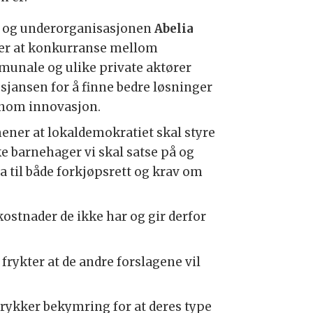
og underorganisasjonen
Abelia
r at konkurranse mellom
unale og ulike private aktører
 sjansen for å finne bedre løsninger
nom innovasjon.
ner at lokaldemokratiet skal styre
ke barnehager vi skal satse på og
ja til både forkjøpsrett og krav om
ostnader de ikke har og gir derfor
frykter at de andre forslagene vil
trykker bekymring for at deres type