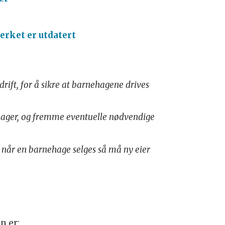
erket er utdatert
drift, for å sikre at barnehagene drives
ehager, og fremme eventuelle nødvendige
t når en barnehage selges så må ny eier
n er: