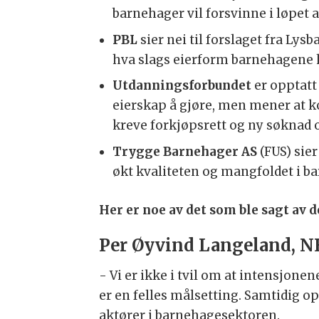
barnehager vil forsvinne i løpet
PBL
sier nei til forslaget fra Ly
hva slags eierform barnehagene 
Utdanningsforbundet
er opptatt
eierskap å gjøre, men mener at k
kreve forkjøpsrett og ny søknad 
Trygge Barnehager AS
(FUS) sier
økt kvaliteten og mangfoldet i 
Her er noe av det som ble sagt av
Per Øyvind Langeland, N
- Vi er ikke i tvil om at intensjone
er en felles målsetting. Samtidig o
aktører i barnehagesektoren.