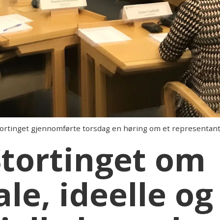
ortinget gjennomførte torsdag en høring om et representan
Stortinget om
e, ideelle og