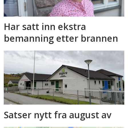
Har satt inn ekstra
bemanning etter brannen
Satser nytt fra august av