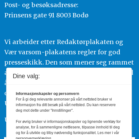
Post- og besøksadresse:
Prinsens gate 91 8003 Bodø
Vi arbeider etter Redaktørplakaten og
Vær varsom-plakatens regler for god
presseskikk. Den som mener seg rammet
av urettmessig publisering, oppfordres til
Dine valg:
å ta kontakt med redaksjonen. Du kan
også klage inn saker til Pressens Faglige
Informasjonskapsler og personvern
For å gi deg relevante annonser på vårt nettsted bruker vi
Utvalg,
www.pfu.no
.
informasjon fra ditt besøk på vårt nettsted. Du kan reservere
deg mot dette under "Innstillinger".
Utgiver: PBL
For øvrig bruker vi informasjonskapsler og lignende verktøy for
analyse, for å sammenligne nettlesere, tilpasse innhold til deg
og for å utvikle og tilby nødvendig funksjonalitet. Les mer i vår
personvernerklæring.