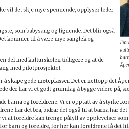
ke vil det skje mye spennende, opplyser leder
 yngste, som babysang og lignende. Det blir også
 Det kommer til å være mye sanglek og
Fra 
kult
barn
en del med kulturskolen tidligere og at de
Åpen
gang med pilotprosjektet.
er å skape gode møteplasser. Det er nettopp det Åpe
de der har vi et godt grunnlag å bygge videre på, si
åde barna og foreldrene. Vi er opptatt av å styrke fo
ene har det bra, bidrar det også til at barna har det b
i at foreldre kan trenge påfyll av opplevelser som ka
 for barn og foreldre, for her kan foreldrene få det 