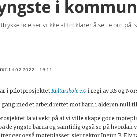
r yngste i kommu
rykke følelser vi ikke alltid klarer å sette ord på, 
14.02.2022 - 16:11
TERT
r i pilotprosjektet
Kulturskole 3.0
i regi av KS og Nor
ang med et arbeid rettet mot barn i alderen null til
rosjektet la vi vekt på at vi ville skape gode møtep
 på de yngste barna og samtidig også se på hvordan 
 trenger også møteplasser, sier rektor Ingun B. Elvh