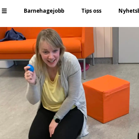
Barnehagejobb
Tips oss
Nyhets