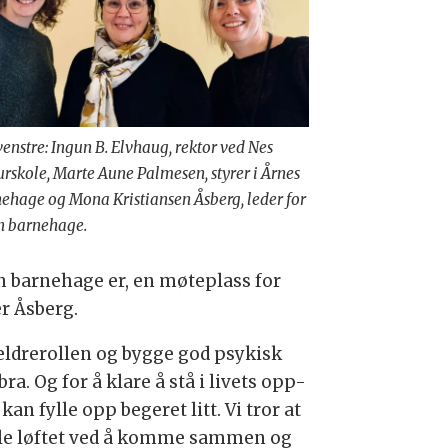
venstre: Ingun B. Elvhaug, rektor ved Nes
urskole, Marte Aune Palmesen, styrer i Årnes
ehage og Mona Kristiansen Åsberg, leder for
 barnehage.
n barnehage er, en møteplass for
er Åsberg.
reldrerollen og bygge god psykisk
ra. Og for å klare å stå i livets opp-
n fylle opp begeret litt. Vi tror at
lille løftet ved å komme sammen og