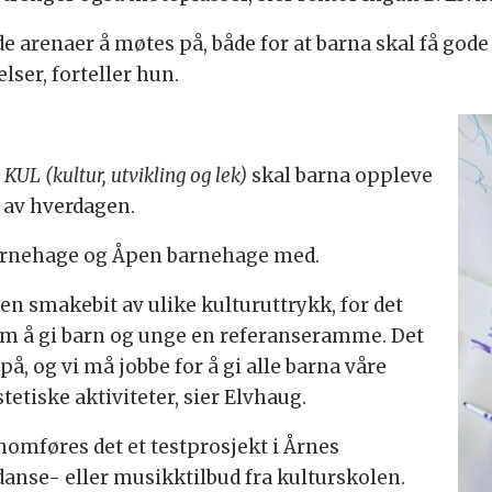
ode arenaer å møtes på, både for at barna skal få god
lser, forteller hun.
t
KUL (kultur, utvikling og lek)
skal barna oppleve
l av hverdagen.
s barnehage og Åpen barnehage med.
r en smakebit av ulike kulturuttrykk, for det
om å gi barn og unge en referanseramme. Det
å, og vi må jobbe for å gi alle barna våre
etiske aktiviteter, sier Elvhaug.
nomføres det et testprosjekt i Årnes
danse- eller musikktilbud fra kulturskolen.