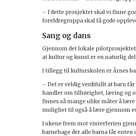
– I dette prosjektet skal vi finne g
foreldregruppa skal få gode oppleve
Sang og dans
Gjennom det lokale pilotprosjekte
at kultur og kunst er en naturlig de
I tillegg til kulturskolen er Årne
– Det er veldig verdifullt at barn få
handler om tilhørighet, læring og 
finnes så mange ulike måter å lære p
mulighet til også å lære gjennom est
I ukene frem mot vinterferien gjen
barnehage der alle barna får enten 