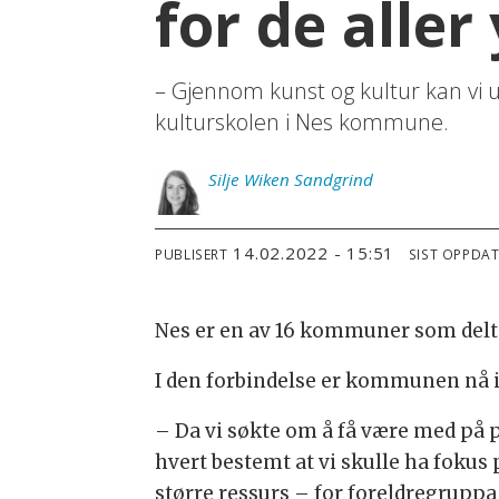
for de alle
– Gjennom kunst og kultur kan vi utt
kulturskolen i Nes kommune.
Silje
Wiken Sandgrind
14.02.2022 - 15:51
PUBLISERT
SIST OPPDA
Nes er en av 16 kommuner som delta
I den forbindelse er kommunen nå i g
– Da vi søkte om å få være med på p
hvert bestemt at vi skulle ha fokus
større ressurs – for foreldregruppa